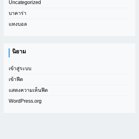
Uncategorized
บาคาร่า
แทงบอล
นิยาม
เข้าสู่ระบบ
เข้าฟีด
แสดงความเห็นฟีด
WordPress.org