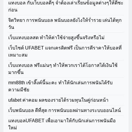
แทงบอล กับเว็บบอลดีๆ จำต้องเล่าเรียนข้อมูลต่างๆให้ดีซะ
ก่อน
จิตวิทยา การพนันบอล พนันบอลยังไงให้ร่ำรวย เล่นได้ทุก
วัน
เว็บแทงบอลสด ทำให้ค่าใช้จ่ายสูงขึ้นจริงหรือไม่
เว็บไซต์ UFABET แจกเครดิตฟรี เป็นการตีราคาให้บอลที่
เหมาะสม
เว็บแทงบอล ฟรีแม่นๆ ทำให้พวกเราได้โอกาสได้เงินใช้
มากขึ้น
mm88th เข้าลิ๊งค์นี้นะคะ ทำให้นักเล่นการพนันได้รับ
ความมีชัย
ufabet ค่าคอม ผลของรายได้รวมทุนในคู่ก่อนหน้า
เว็บพนันบอล ดีที่สุด การพนันบอลผ่านทางระบบออนไลน์
แทงบอลUFABET เพื่อเอามาให้กับนักเล่นการพนันมือ
ใหม่