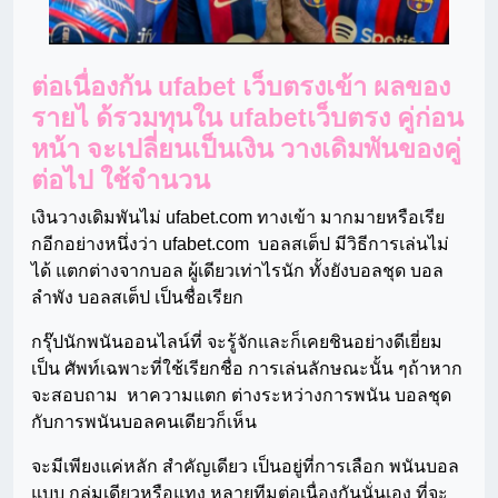
ต่อเนื่องกัน ufabet เว็บตรงเข้า ผลของ
รายไ ด้รวมทุนใน ufabetเว็บตรง คู่ก่อน
หน้า จะเปลี่ยนเป็นเงิน วางเดิมพันของคู่
ต่อไป ใช้จำนวน
เงินวางเดิมพันไม่ ufabet.com ทางเข้า มากมายหรือเรีย
กอีกอย่างหนึ่งว่า ufabet.com บอลสเต็ป มีวิธีการเล่นไม่
ได้ แตกต่างจากบอล ผู้เดียวเท่าไรนัก ทั้งยังบอลชุด บอล
ลำพัง บอลสเต็ป เป็นชื่อเรียก
กรุ๊ปนักพนันออนไลน์ที่ จะรู้จักและก็เคยชินอย่างดีเยี่ยม
เป็น ศัพท์เฉพาะที่ใช้เรียกชื่อ การเล่นลักษณะนั้น ๆถ้าหาก
จะสอบถาม หาความแตก ต่างระหว่างการพนัน บอลชุด
กับการพนันบอลคนเดียวก็เห็น
จะมีเพียงแค่หลัก สำคัญเดียว เป็นอยู่ที่การเลือก พนันบอล
แบบ กลุ่มเดียวหรือแทง หลายทีมต่อเนื่องกันนั่นเอง ที่จะ