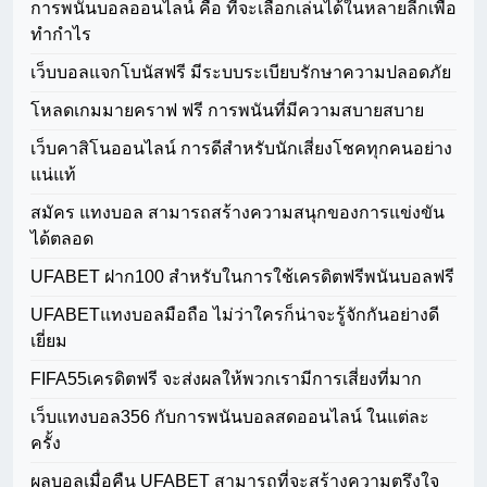
การพนันบอลออนไลน์ คือ ที่จะเลือกเล่นได้ในหลายลีกเพื่อ
ทำกำไร
เว็บบอลแจกโบนัสฟรี มีระบบระเบียบรักษาความปลอดภัย
โหลดเกมมายคราฟ ฟรี การพนันที่มีความสบายสบาย
เว็บคาสิโนออนไลน์ การดีสำหรับนักเสี่ยงโชคทุกคนอย่าง
แน่แท้
สมัคร แทงบอล สามารถสร้างความสนุกของการแข่งขัน
ได้ตลอด
UFABET ฝาก100 สำหรับในการใช้เครดิตฟรีพนันบอลฟรี
UFABETแทงบอลมือถือ ไม่ว่าใครก็น่าจะรู้จักกันอย่างดี
เยี่ยม
FIFA55เครดิตฟรี จะส่งผลให้พวกเรามีการเสี่ยงที่มาก
เว็บแทงบอล356 กับการพนันบอลสดออนไลน์ ในแต่ละ
ครั้ง
ผลบอลเมื่อคืน UFABET สามารถที่จะสร้างความตรึงใจ