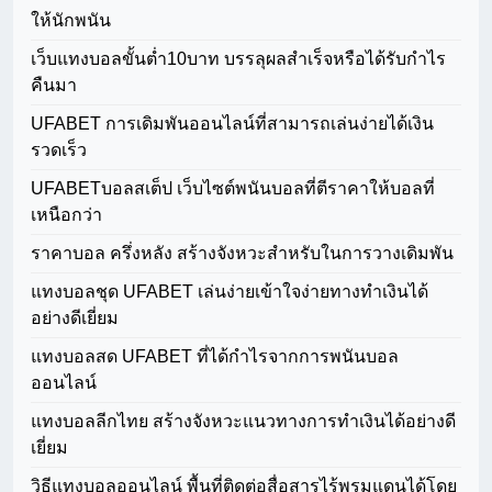
ให้นักพนัน
เว็บแทงบอลขั้นต่ำ10บาท บรรลุผลสำเร็จหรือได้รับกำไร
คืนมา
UFABET การเดิมพันออนไลน์ที่สามารถเล่นง่ายได้เงิน
รวดเร็ว
UFABETบอลสเต็ป เว็บไซต์พนันบอลที่ตีราคาให้บอลที่
เหนือกว่า
ราคาบอล ครึ่งหลัง สร้างจังหวะสำหรับในการวางเดิมพัน
แทงบอลชุด UFABET เล่นง่ายเข้าใจง่ายทางทำเงินได้
อย่างดีเยี่ยม
แทงบอลสด UFABET ที่ได้กำไรจากการพนันบอล
ออนไลน์
แทงบอลลีกไทย สร้างจังหวะแนวทางการทำเงินได้อย่างดี
เยี่ยม
วิธีแทงบอลออนไลน์ พื้นที่ติดต่อสื่อสารไร้พรมแดนได้โดย