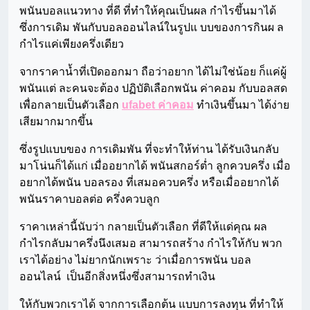
พนันบอลแนวทาง ที่ดี ที่ทำให้คุณเป็นผล กำไรขึ้นมาได้
ซึ่งการเดิม พันกับบอลออนไลน์ในรูปแ บบของการกินผ ล
กำไรแค่เพียงครึ่งเดียว
จากราคาน้ำที่เปิดออกมา ถือว่าอยาก ได้ไม่ใช่น้อย ก็แค่ผู้
พนันแต่ ละคนจะต้อง ปฏิบัติเลือกพนัน ค่าคอม กับบอลสด
เพื่อกลายเป็นตัวเลือก
ufabet ค่าคอม
ทำเงินขึ้นมา ได้ง่าย
เสียมากมากขึ้น
ซึ่งรูปแบบของ การเดิมพัน ที่จะทำให้ท่าน ได้รับเงินกลับ
มาโน่นก็ได้แก่ เมื่ออยากได้ พนันสกอร์ต่ำ ลูกควบครึ่ง เมื่อ
อยากได้พนัน บอลรอง ที่เสมอควบครึ่ง หรือเมื่ออยากได้
พนันราคาบอลต่อ ครึ่งควบลูก
ราคาเหล่านี้นับว่า กลายเป็นตัวเลือก ที่ดีให้แด่คุณ ผล
กำไรกลับมาครึ่งนึงเสมอ สามารถสร้าง กำไรให้กับ พวก
เราได้อย่าง ไม่ยากนักเพราะ ว่าเมื่อการพนัน บอล
ออนไลน์ เป็นอีกสิ่งหนึ่งซึ่งสามารถทำเงิน
ให้กับพวกเราได้ จากการเลือกต้น แบบการลงทุน ที่ทำให้