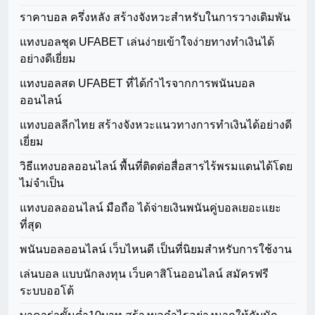
ราคาบอล ครึ่งหลัง สร้างจังหวะสำหรับในการวางเดิมพัน
แทงบอลชุด UFABET เล่นง่ายเข้าใจง่ายทางทำเงินได้
อย่างดีเยี่ยม
แทงบอลสด UFABET ที่ได้กำไรจากการพนันบอล
ออนไลน์
แทงบอลลีกไทย สร้างจังหวะแนวทางการทำเงินได้อย่างดี
เยี่ยม
วิธีแทงบอลออนไลน์ พื้นที่ติดต่อสื่อสารไร้พรมแดนได้โดย
ไม่จำเป็น
แทงบอลออนไลน์ มือถือ ได้จ่ายเงินพนันคู่บอลเยอะแยะ
ที่สุด
พนันบอลออนไลน์ เว็บไหนดี เป็นที่นิยมสำหรับการใช้งาน
เล่นบอล แบบนักลงทุน เว็บคาสิโนออนไลน์ สมัครฟรี
ระบบออโต้