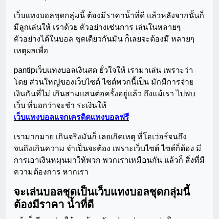
เว็บแทงบอลชุดกลุ่มนี้ ต้องมีราคาน้ำที่ดี แล้วหลังจากนั้นก็
มีลูกเล่นให้ เราด้วย ตัวอย่างเช่นการ เล่นในหลายๆ
ตัวอย่างได้ในบอล ชุดเดียวกันมัน ก็เลยจะต้องมี หลายๆ
เหตุผลเพื่อ
pantipเว็บแทงบอลเงินสด ยั่วใจให้ เรามาเล่น เพราะว่า
โดย ส่วนใหญ่ของเว็บไซต์ ไซต์พวกนี้เป็น มักมีการจ่าย
เงินกันที่ไม่ เกินสามแสนต่อครั้งอยู่แล้ว ถึงแม้เรา ไปพบ
เว็บ ที่บอกว่าจะชำ ระเงินให้
เว็บแทงบอลแจกเครดิตแทงบอลฟรี
เรามากมาย เกินจริงมันก็ เลยเกิดเหตุ ที่โอเว่อร์จนถึง
จนถึงเกินความ จำเป็นจะต้อง เพราะเว็บไซต์ ไซต์ก็ต้อง มี
การเอาเงินหมุนมาให้พวก พวกเราเหมือนกัน แล้วก็ สิ่งที่มี
ความต้องการ หากเรา
จะเล่นบอลชุดเป็นเว็บแทงบอลชุดกลุ่มนี้
ต้องมีราคา น้ำที่ดี