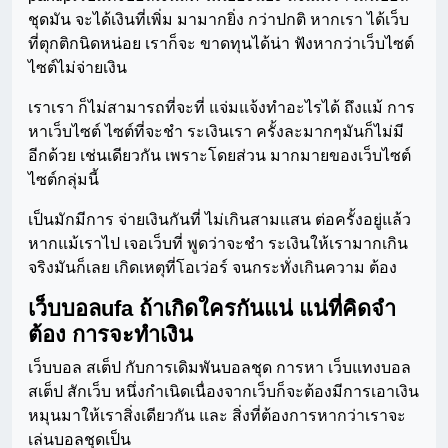
ชุดมัน จะได้เงินที่เพิ่ม มามากยิ่ง กว่าปกติ หากเรา ได้เว็บ
ที่ตุกติกนิดหน่อย เราก็จะ ขาดทุนได้น่า ฟังหากว่าเว็บไซต์
ไซต์ไม่จ่ายเงิน
เราเรา ก็ไม่สามารถที่จะที่ แจ่มแจ้งทำอะไรได้ ถึงแม้ การ
หาเว็บไซต์ ไซต์ที่จะชำ ระเงินเรา ครั้งละมากๆมันก็ไม่มี
อีกด้วย เช่นเดียวกัน เพราะโดยส่วน มากมายของเว็บไซต์
ไซต์กลุ่มนี้
เป็นมักมีการ จ่ายเงินกันที่ ไม่เกินสามแสน ต่อครั้งอยู่แล้ว
หากแม้เราไป เจอเว็บที่ พูดว่าจะชำ ระเงินให้เรามากเกิน
จริงมันก็เลย เกิดเหตุที่โอเว่อร์ จนกระทั่งเกินความ ต้อง
เว็บบอลufa ถ้าเกิดใครกันแน่ แน่ที่คิดจำ
ต้อง การจะทำเงิน
เว็บบอล สเต็ป กับการเดิมพันบอลชุด การหา เว็บแทงบอล
สเต็ป สักเว็บ หนึ่งกำเนิดเนื่องจากเว็บก็จะต้องมีการเอาเงิน
หมุนมาให้เราสิ่งเดียวกัน และ สิ่งที่ต้องการหากว่าเราจะ
เล่นบอลชุดเป็น