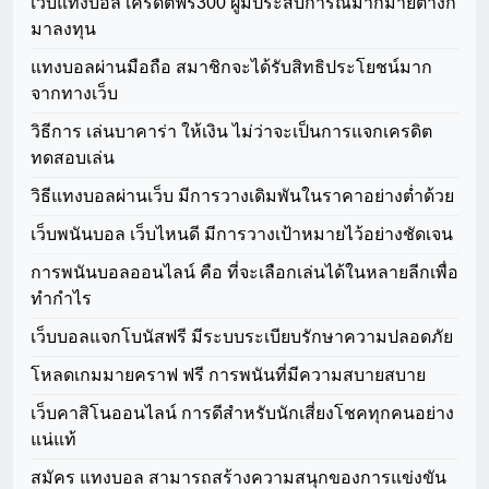
เว็บแทงบอล เครดิตฟรี300 ผู้มีประสบการณ์มากมายต่างก็
มาลงทุน
แทงบอลผ่านมือถือ สมาชิกจะได้รับสิทธิประโยชน์มาก
จากทางเว็บ
วิธีการ เล่นบาคาร่า ให้เงิน ไม่ว่าจะเป็นการแจกเครดิต
ทดสอบเล่น
วิธีแทงบอลผ่านเว็บ มีการวางเดิมพันในราคาอย่างต่ำด้วย
เว็บพนันบอล เว็บไหนดี มีการวางเป้าหมายไว้อย่างชัดเจน
การพนันบอลออนไลน์ คือ ที่จะเลือกเล่นได้ในหลายลีกเพื่อ
ทำกำไร
เว็บบอลแจกโบนัสฟรี มีระบบระเบียบรักษาความปลอดภัย
โหลดเกมมายคราฟ ฟรี การพนันที่มีความสบายสบาย
เว็บคาสิโนออนไลน์ การดีสำหรับนักเสี่ยงโชคทุกคนอย่าง
แน่แท้
สมัคร แทงบอล สามารถสร้างความสนุกของการแข่งขัน