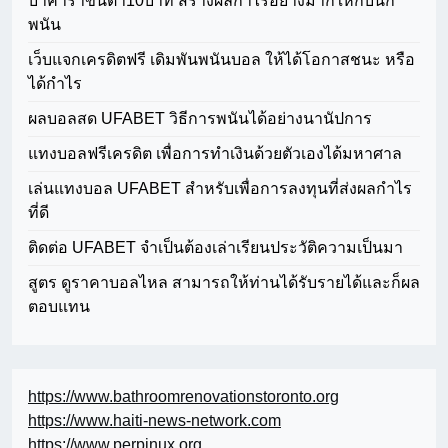
บาคาร่าขั้นต่ำ10บาท สร้างผลกำไรอย่างมากให้กับนัก
พนัน
เว็บแจกเครดิตฟรี เดิมพันพนันบอล ให้ได้โอกาสชนะ หรือ
ได้กำไร
ผลบอลสด UFABET วิธีการพนันได้อย่างนานัปการ
แทงบอลฟรีเครดิต เพื่อการทำเงินด้วยตัวเองได้มหาศาล
เล่นแทงบอล UFABET สำหรับเพื่อการลงทุนที่ส่งผลกำไร
ที่ดี
ติดต่อ UFABET จำเป็นต้องเล่าเรียนประวัติความเป็นมา
สูตร ดูราคาบอลไหล สามารถให้ท่านได้รับรายได้และก็ผล
ตอบแทน
https://www.bathroomrenovationstoronto.org
https://www.haiti-news-network.com
https://www.perpinux.org