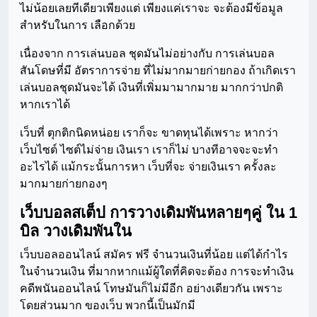
ไม่น้อยเลยทีเดียวเพียงแต่ เพียงแค่เราจะ จะต้องมีข้อมูล
สำหรับในการ เลือกด้วย
เนื่องจาก การเล่นบอล ชุดมันไม่อย่างกับ การเล่นบอล
สันโดษที่มี อัตราการจ่าย ที่ไม่มากมายก่ายกอง ถ้าเกิดเรา
เล่นบอลชุดมันจะได้ เงินที่เพิ่มมามากมาย มากกว่าปกติ
หากเราได้
เว็บที่ ตุกติกนิดหน่อย เราก็จะ ขาดทุนได้เพราะ หากว่า
เว็บไซต์ ไซต์ไม่จ่าย เงินเรา เราก็ไม่ บางทีอาจจะจะทำ
อะไรได้ แม้กระนั้นการหา เว็บที่จะ จ่ายเงินเรา ครั้งละ
มากมายก่ายกองๆ
เว็บบอลสเต็ป การวางเดิมพันหลายๆคู่ ใน 1
บิล วางเดิมพันใน
เว็บบอลออนไลน์ สมัคร ฟรี จำนวนเงินที่น้อย แต่ได้กำไร
ในจำนวนเงิน ที่มากหากแม้ผู้ใดที่คิดจะต้อง การจะทำเงิน
คดีพนันออนไลน์ โทษมันก็ไม่มีอีก อย่างเดียวกัน เพราะ
โดยส่วนมาก ของเว็บ พวกนี้เป็นมักมี