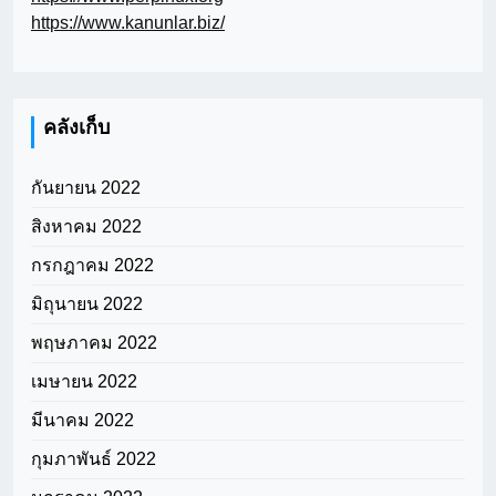
https://www.kanunlar.biz/
คลังเก็บ
กันยายน 2022
สิงหาคม 2022
กรกฎาคม 2022
มิถุนายน 2022
พฤษภาคม 2022
เมษายน 2022
มีนาคม 2022
กุมภาพันธ์ 2022