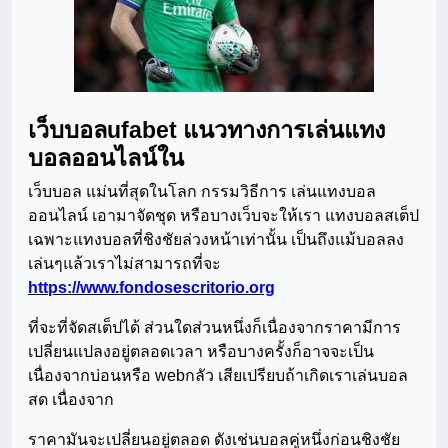
เว็บบอลufabet แนวทางการเล่นแทง
บอลออนไลน์ใน
เว็บบอล แม่นที่สุดในโลก กรรมวิธีการ เล่นแทงบอล
ออนไลน์ เอามาจัดชุด หรือบางเว็บจะให้เรา แทงบอลสเต็ป
เฉพาะแทงบอลที่ชิงชัยล่วงหน้าเท่านั้น เป็นถึงแม้บอลลง
เล่นๆแล้วเราไม่สามารถที่จะ
https://www.fondosescritorio.org
ที่จะที่จัดสเต็ปได้ ส่วนใดส่วนหนึ่งก็เนื่องจากราคามีการ
เปลี่ยนแปลงอยู่ตลอดเวลา หรือบางครั้งก็อาจจะเป็น
เนื่องจากบ่อนหรือ webกลัว เสียเปรียบถ้าเกิดเราเล่นบอล
สด เนื่องจาก
ราคามันจะเปลี่ยนอยู่ตลอด ดังเช่นบอลคู่หนึ่งก่อนชิงชัย