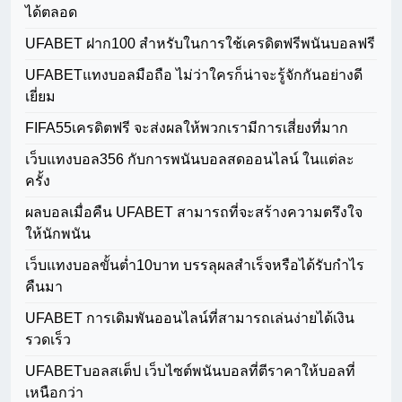
ได้ตลอด
UFABET ฝาก100 สำหรับในการใช้เครดิตฟรีพนันบอลฟรี
UFABETแทงบอลมือถือ ไม่ว่าใครก็น่าจะรู้จักกันอย่างดี
เยี่ยม
FIFA55เครดิตฟรี จะส่งผลให้พวกเรามีการเสี่ยงที่มาก
เว็บแทงบอล356 กับการพนันบอลสดออนไลน์ ในแต่ละ
ครั้ง
ผลบอลเมื่อคืน UFABET สามารถที่จะสร้างความตรึงใจ
ให้นักพนัน
เว็บแทงบอลขั้นต่ำ10บาท บรรลุผลสำเร็จหรือได้รับกำไร
คืนมา
UFABET การเดิมพันออนไลน์ที่สามารถเล่นง่ายได้เงิน
รวดเร็ว
UFABETบอลสเต็ป เว็บไซต์พนันบอลที่ตีราคาให้บอลที่
เหนือกว่า