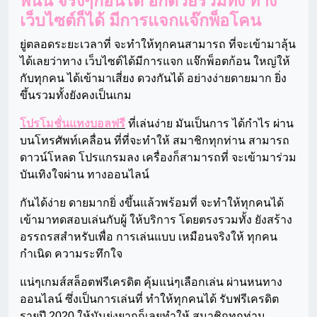
พนัน จริงๆก่อนได้ อีกด้วยรวมทั้ง ทาง
เว็บไซต์ก็ได้ มีการแจกแจ๊กพ็อโคน
ยู่ตลอดระยะเวลาที่ จะทำให้ทุกคนสามารถ ที่จะเข้ามาลุ้น
ได้เลยว่าทาง เว็บไซต์ได้มีการแจก แจ๊กพ็อตก้อน ใหญ่ให้
กับทุกคน ได้เข้ามาเสี่ยง ดวงกันได้ อย่างง่ายดายมาก ยิ่ง
ขึ้นรวมทั้งยังคงเป็นเกม
โปรโมชั่นแทงบอลฟรี
ที่เล่นง่าย มันเป็นการ ได้กำไร ผ่าน
บนโทรศัพท์เคลื่อน ที่ที่จะทำให้ สมาชิกทุกท่าน สามารถ
ดาวน์โหลด โปรแกรมลง เครื่องก็สามารถที่ จะเข้ามาร่วม
บันเทิงใจผ่าน ทางออนไลน์
กันได้ง่าย ดายมากยิ่ งขึ้นแล้วพร้อมที่ จะทำให้ทุกคนได้
เข้ามาทดสอบเล่นกับผู้ ให้บริการ โดยตรงรวมทั้ง ยังสร้าง
อรรถรสสำหรับเพื่อ การเล่นแบบ เหมือนจริงให้ ทุกคน
กำเนิด ความระทึกใจ
แน่ๆเกมส์สล็อตฟรีเครดิต คุ้มแน่ๆเลือกเล่น ผ่านหนทาง
ออนไลน์ ซึ่งเป็นการเล่นที่ ทำให้ทุกคนได้ รับฟรีเครดิต
รายปี 2020 ให้มันยุ่งยากก็เลยทำให้ สมาชิกทุกท่าน