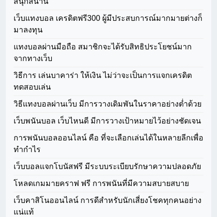
สนุกสนาน
เว็บแทงบอล เครดิตฟรี300 ผู้มีประสบการณ์มากมายต่างก็
มาลงทุน
แทงบอลผ่านมือถือ สมาชิกจะได้รับสิทธิประโยชน์มาก
จากทางเว็บ
วิธีการ เล่นบาคาร่า ให้เงิน ไม่ว่าจะเป็นการแจกเครดิต
ทดสอบเล่น
วิธีแทงบอลผ่านเว็บ มีการวางเดิมพันในราคาอย่างต่ำด้วย
เว็บพนันบอล เว็บไหนดี มีการวางเป้าหมายไว้อย่างชัดเจน
การพนันบอลออนไลน์ คือ ที่จะเลือกเล่นได้ในหลายลีกเพื่อ
ทำกำไร
เว็บบอลแจกโบนัสฟรี มีระบบระเบียบรักษาความปลอดภัย
โหลดเกมมายคราฟ ฟรี การพนันที่มีความสบายสบาย
เว็บคาสิโนออนไลน์ การดีสำหรับนักเสี่ยงโชคทุกคนอย่าง
แน่แท้