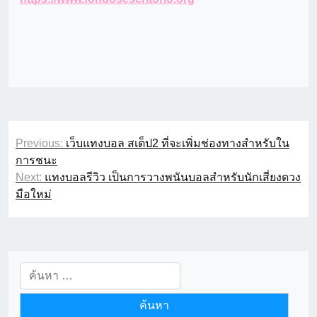
แนะแนว
Previous:
เว็บแทงบอล สเต็ป2 ที่จะเพิ่มช่องทางสำหรับใน
เรื่อง
การชนะ
Next:
แทงบอลรีวิว เป็นการวางพนันบอลสำหรับนักเสี่ยงดวง
มือใหม่
ค้นหา
สำหรับ: