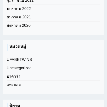
กุมภาพันธ์ 2022
มกราคม 2022
ธันวาคม 2021
สิงหาคม 2020
หมวดหมู่
UFABETWINS
Uncategorized
บาคาร่า
แทงบอล
นิยาม