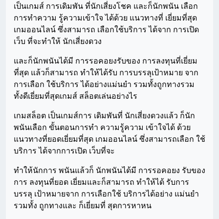
เป็นเกมส์ การเดิมพัน ที่นักเสี่ยงโชค และก็นักพนัน เลือก
การทำความ รู้ความเข้าใจ ได้ด้วย แนวทางที่ เยี่ยมที่สุด
เกมออนไลน์ ซึ่งสามารถ เลือกใช้บริการ ได้จาก การเปิด
เว็บ ที่จะทำให้ นักเสี่ยงดวง
และก็นักพนันได้มี การรอคอยงรับของ การลงทุนที่เยี่ยม
ที่สุด แล้วก็สามารถ ทำให้ได้รับ การบรรลุเป้าหมาย จาก
การเลือก ใช้บริการ ได้อย่างแม่นยำ รวมทั้งถูกทางรวม
ทั้งดีเยี่ยมที่สุดเกมส์ สล็อตเล่นอย่างไร
เกมสล็อต เป็นเกมส์การ เดิมพันที่ นักเสี่ยงดวงแล้ว ก็นัก
พนันเลือก ขั้นตอนการทำ ความรู้ความ เข้าใจได้ ด้วย
แนวทางที่ยอดเยี่ยมที่สุด เกมออนไลน์ ซึ่งสามารถเลือก ใช้
บริการ ได้จากการเปิด เว็บที่จะ
ทำให้นักการ พนันแล้วก็ นักพนันได้มี การรอคอยง รับของ
การ ลงทุนที่ยอด เยี่ยมและก็สามารถ ทำให้ได้ รับการ
บรรลุ เป้าหมายจาก การเลือกใช้ บริการได้อย่าง แม่นยำ
รวมทั้ง ถูกทางและ ก็เยี่ยมที่ สุดการหาหน