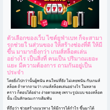
ตัวเลือกของเว็บ ไซต์ยูฟ่าเบท ก็จะสามา
รถช่วยใ นส่วนของ ให้สร้างช่องที่ดี ให้มี
ขึ้น มามากยิ่งกว่า เกมส์สล็อตเล่น
อย่างไร เป็นสิ่งที่ คนเป็น ปริมาณเยอะ
แยะ มีความต้องการ ถามกันอยู่เป็น
ประจำ
โดยยิ่งไปกว่านั้นผู้พนัน คนใหม่ที่ยัง ไม่เคยพนัน กับเกมส์
สล็อต ถ้าหากถามว่า เกมส์สล็อตเล่นอย่างไร ในหลาย
คราว ก็ตอบได้อย่าง ง่ายดายเหตุ เพราะรูปแบบ ของสล็อต
นั้น เป็นลักษณะการเดิมพัน
ที่ถือว่า ช่วยสร้างแนวทาง ให้มีการได้กำไร ขึ้นมาได้