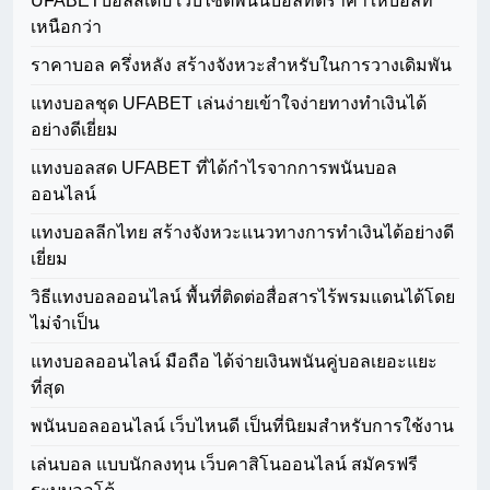
UFABETบอลสเต็ป เว็บไซต์พนันบอลที่ตีราคาให้บอลที่
เหนือกว่า
ราคาบอล ครึ่งหลัง สร้างจังหวะสำหรับในการวางเดิมพัน
แทงบอลชุด UFABET เล่นง่ายเข้าใจง่ายทางทำเงินได้
อย่างดีเยี่ยม
แทงบอลสด UFABET ที่ได้กำไรจากการพนันบอล
ออนไลน์
แทงบอลลีกไทย สร้างจังหวะแนวทางการทำเงินได้อย่างดี
เยี่ยม
วิธีแทงบอลออนไลน์ พื้นที่ติดต่อสื่อสารไร้พรมแดนได้โดย
ไม่จำเป็น
แทงบอลออนไลน์ มือถือ ได้จ่ายเงินพนันคู่บอลเยอะแยะ
ที่สุด
พนันบอลออนไลน์ เว็บไหนดี เป็นที่นิยมสำหรับการใช้งาน
เล่นบอล แบบนักลงทุน เว็บคาสิโนออนไลน์ สมัครฟรี