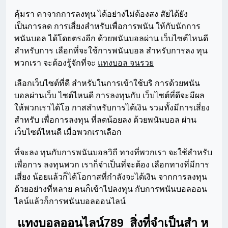
คุ้มรา คาจากการลงทุน ได้อย่างไม่ต้องสง สัยได้ยัง
เป็นการลด การเสี่ยงสำหรับเพื่อการพนัน ให้กับนักการ
พนันบอล ได้โดยตรงอีก ด้วยพนันบอลผ่าน เว็บไซต์ไหนดี
สำหรับการ เลือกที่จะใช้การพนันบอล สำหรับการลง ทุน
พวกเรา จะต้องรู้จักที่จะ
แทงบอล จนรวย
เลือกเว็บไซต์ที่ดี สำหรับในการเข้าใช้บริ การด้วยพนัน
บอลผ่านเว็บ ไซต์ไหนดี การลงทุนกับ เว็บไซต์ที่ดีจะมีผล
ให้พวกเราได้โอ กาสสำหรับการได้เงิน รวมทั้งมีการเสี่ยง
สำหรับ เพื่อการลงทุน ที่ลดน้อยลง ด้วยพนันบอล ผ่าน
เว็บไซต์ไหนดี เมื่อพวกเราเลือก
ที่จะลง ทุนกับการพนันบอลวิถี ทางที่พวกเรา จะใช้สำหรับ
เพื่อการ ลงทุนพวก เราก็จำเป็นที่จะต้อง เลือกทางที่มีการ
เสี่ยง น้อยแล้วก็ได้โอกาสที่กำลังจะได้เงิน จากการลงทุน
ด้วยอย่างที่หลาย คนก็เข้าไปลงทุน กับการพนันบอลออน
ไลน์แล้วก็การพนันบอลออนไลน์
แทงบอลออนไลน์789 สิ่งที่จำเป็นสำ ห