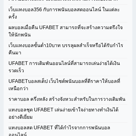
เว็บแทงบอล356 กับการพนันบอลสดออนไลน์ ในแต่ละ
ครั้ง
ผลบอลเมื่อคืน UFABET สามารถที่จะสร้างความตรึงใจ
ให้นักพนัน
เว็บแทงบอลขั้นต่ำ10บาท บรรลุผลสำเร็จหรือได้รับกำไร
คืนมา
UFABET การเดิมพันออนไลน์ที่สามารถเล่นง่ายได้เงิน
รวดเร็ว
UFABETบอลสเต็ป เว็บไซต์พนันบอลที่ตีราคาให้บอลที่
เหนือกว่า
ราคาบอล ครึ่งหลัง สร้างจังหวะสำหรับในการวางเดิมพัน
แทงบอลชุด UFABET เล่นง่ายเข้าใจง่ายทางทำเงินได้
อย่างดีเยี่ยม
แทงบอลสด UFABET ที่ได้กำไรจากการพนันบอล
ออนไลน์