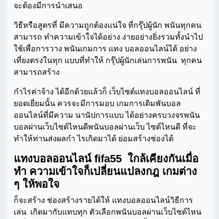
จะต้องมีการนำเสนอ
วิธีหรือสูตรที่ มีความถูกต้องแน่ใจ ที่กรุ๊ปผู้นัก พนันทุกคน
สามารถ ทำความเข้าใจได้อย่าง ง่ายอย่างยิ่งรวมทั้งนำไป
ใช้เพื่อการวาง พนันเกมการ แทง บอลออนไลน์ได้ อย่าง
เที่ยงตรงในทุก แบบที่ทำให้ กรุ๊ปผู้นักเล่นการพนัน ทุกคน
สามารถสร้าง
กำไรค่าจ้าง ได้อีกด้วยแล้วก็ เว็บไซต์แทงบอลออนไลน์ ที่
ยอดเยี่ยมนั้น ควรจะมีการมอบ เกมการเดิมพันบอล
ออนไลน์ที่มีความ นานัปการแบบ ได้อย่างครบวงจรพนัน
บอลผ่านเว็บไซต์ไหนดีพนันบอลผ่านเว็บ ไซต์ไหนดี ที่จะ
ทำให้ท่านส่งผลกำ ไรเกิดมาได้ ย่อมสร้างช่องได้
แทงบอลออนไลน์ fifa55 ใกล้เคียงกันเมื่อ
ทำ ความเข้าใจก็เปลี่ยนแปลงกฎ เกมต่าง
ๆ ให้พอใจ
ก็จะสร้าง ช่องสร้างรายได้ให้ แทงบอลออนไลน์วิธีการ
เล่น เกิดมากับแทบทุก ตัวเลือกพนันบอลผ่านเว็บไซต์ไหน