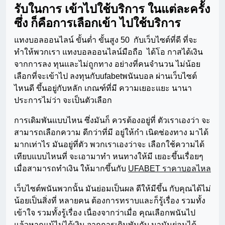
รับในการ เข้าไปใช้บริการ ในแต่ละครั้ง
ซึ่ง ก็คือการเลือกเข้า ไปใช้บริการ
แทงบอลออนไลน์ ขั้นต่ำ ขั้นสูง 50 กับเว็บไซต์ที่ดี ที่จะ
ทำให้พวกเรา แทงบอลออนไลน์มือถือ ได้โอ กาสได้เงิน
จากการลง ทุนและไม่ถูกทาง อย่างที่คนจำนวน ไม่น้อย
เลือกที่จะเข้าไป ลงทุนกับufabetพนันบอล ผ่านเว็บไซต์
ไหนดี ขึ้นอยู่กับหลัก เกณฑ์ที่มี ความเยอะแยะ นานา
ประการไม่ว่า จะเป็นตัวเลือก
การเดิมพันแบบไหน ซึ่งมันก็ ควรต้องอยู่ที่ ตัวเราเองว่า จะ
สามารถเลือกความ ดีกว่าที่มี อยู่ให้กำ เนิดช่องทาง มาได้
มากเท่าไร มันอยู่ที่ตัว พวกเราเองว่าจะ เลือกใช้ความได้
เทียบแบบไหนที่ จะเอามาทำ หนทางให้มี เยอะขึ้นเรื่อยๆ
เมื่อสามารถทำเงิน ให้มากขึ้นกับ
UFABET ราคาบอลไหล
เว็บไซต์พนันพวกนั้น มันย่อมเป็นผล ดีให้มีขึ้น กับคุณได้ไม่
น้อยเป็นสิ่งที่ หลายคน ต้องการทราบและก็รู้เรื่อง รวมทั้ง
เข้าใจ รวมทั้งรู้เรื่อง เนื่องจากว่าเมื่อ คุณเลือกพนันไป
แล้วหากแม้ไม่ได้เงิน จากการเดิมพันกับ มามันย่อมได้