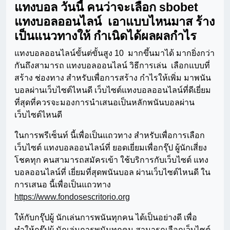
แทงบอล วันนี้ คนว่าจะเลือก sbobet
แทงบอลออนไลน์ เอาแบบไหนมาส ร้าง
เป็นแนวทางให้ กำเนิดได้ผลผลกำไร
แทงบอลออนไลน์ขั้นต่ขั้นสูง 10 มากขึ้นมาได้ มากยิ่งกว่า
กันถึงสามารถ แทงบอลออนไลน์ วิธีการเล่น เลือกแบบที่
สร้าง ช่องทาง สำหรับเพื่อการสร้าง กำไรให้เพิ่ม มาพนัน
บอลผ่านเว็บไซต์ไหนดี เว็บไซต์แทงบอลออนไลน์ที่ดีเยี่ยม
ที่สุดที่ควรจะมองการนำเสนอเป็นหลักพนันบอลผ่าน
เว็บไซต์ไหนดี
ในการพรีเซ็นท์ นี้เพื่อเป็นแถวทาง สำหรับเพื่อการเลือก
เว็บไซต์ แทงบอลออนไลน์ที่ ยอดเยี่ยมเพื่อกรุ๊ป ผู้นักเสี่ยง
โชคทุก คนสามารถสมัครเข้า ใช้บริการกับเว็บไซต์ แทง
บอลออนไลน์ที่ เยี่ยมที่สุดพนันบอล ผ่านเว็บไซต์ไหนดี ใน
การเสนอ นี้เพื่อเป็นแถวทาง
https://www.fondosescritorio.org
ให้กับกรุ๊ปผู้ นักเล่นการพนันทุกคน ได้เป็นอย่างดี เพื่อ
ทำให้กรุ๊ปผู้ นักเล่นการพนันทุกคน สามารถเลือกเว็บไซต์