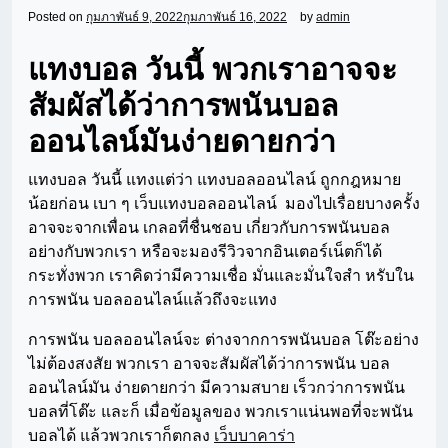
Posted on
กุมภาพันธ์ 9, 2022
กุมภาพันธ์ 16, 2022
by
admin
แทงบอล วันนี้ พวกเราอาจจะ
สัมผัสได้ว่าการพนันบอล
ออนไลน์มันง่ายดายกว่า
แทงบอล วันนี้ แทงแต่ว่า แทงบอลออนไลน์ ถูกกฎหมาย
น้อยก่อน เบา ๆ เว็บแทงบอลออนไลน์ มองไปเรื่อยบางครั้ง
อาจจะจากเพื่อน เกลอที่ชื่นชอบ เกี่ยวกับการพนันบอล
อย่างกับพวกเรา หรือจะมองรีวิวจากอินเตอร์เน็ตก็ได้
กระทั่งพวก เราคิดว่ามีความเชื่อ มั่นและมั่นใจสำ หรับใน
การพนัน บอลออนไลน์แล้วถึงจะแทง
การพนัน บอลออนไลน์จะ ต่างจากการพนันบอล โต๊ะอย่าง
ไม่ต้องสงสัย พวกเรา อาจจะสัมผัสได้ว่าการพนัน บอล
ออนไลน์มัน ง่ายดายกว่า มีความสบาย เร็วกว่าการพนัน
บอลที่โต๊ะ และก็ เมื่อข้อมูลของ พวกเราแน่นพอที่จะพนัน
บอลได้ แล้วพวกเราก็ตกลง
เว็บบาคาร่า