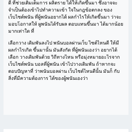
ดี ที่ช่วยเติมเต็มการ ผลิตราย ได้ให้เกิดขึ้นมา ซึ่งอาจจะ
จำเป็นต้องเข้าไปทำความเข้า ใจในกฎข้อตกลง ของ
เว็บไซต์พนัน ที่ผู้พนันอยากได้ ผลกำไรให้เกิดขึ้นมา ว่าจะ
มอบโอกาสให้ ผูพนันได้รับผล ตอบแทนขึ้นมา ได้มากน้อย
มากเท่าใด ที่
เลือกวาง เดิมพันลงไป พนันบอลผ่านเว็บ ไซต์ไหนดี ให้มี
ผลกำไรเกิด ขึ้นมานั้น มันสังกัด ที่ผู้พนันเองว่า อยากได้
เลือก วางเดิมพันด้วย วิถีทางไหน หรือมุ่งหมายอะไรจาก
เว็บไซต์พนัน บอลที่ผู้พนัน เข้าไปวางเดิมพัน ถ้าหากจะ
ตอบปัญหาที่ ว่าพนันบอลผ่าน เว็บไซต์ไหนดีนั้น มันก็ กับ
สิ่งที่มีความต้องการ ได้ของผู้พนันเองว่า