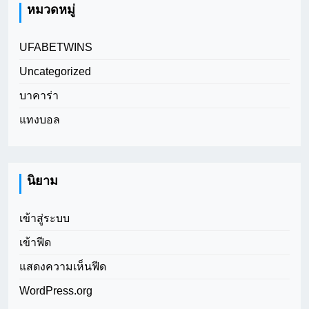
หมวดหมู่
UFABETWINS
Uncategorized
บาคาร่า
แทงบอล
นิยาม
เข้าสู่ระบบ
เข้าฟีด
แสดงความเห็นฟีด
WordPress.org