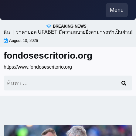
Skip
Menu
to
content
BREAKING NEWS
ราคาบอล UFABET มีความสบายยิ่งสามารถทำเป็นผ่านอินเทอร์
August 10, 2026
fondosescritorio.org
https://www.fondosescritorio.org
ค้นหา
สำหรับ: