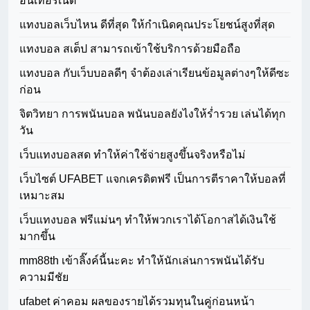
อินเทอร์เน็ต
แทงบอลเว็บไหน ดีที่สุด ให้กำเนิดคุณประโยชน์สูงที่สุด
แทงบอล สเต็ป สามารถเข้าใช้บริการด้วยมือถือ
แทงบอล กับเว็บบอลดีๆ จำต้องเล่าเรียนข้อมูลต่างๆให้ดีซะ
ก่อน
จิตวิทยา การพนันบอล พนันบอลยังไงให้ร่ำรวย เล่นได้ทุก
วัน
เว็บแทงบอลสด ทำให้ค่าใช้จ่ายสูงขึ้นจริงหรือไม่
เว็บไซต์ UFABET แจกเครดิตฟรี เป็นการตีราคาให้บอลที่
เหมาะสม
เว็บแทงบอล ฟรีแม่นๆ ทำให้พวกเราได้โอกาสได้เงินใช้
มากขึ้น
mm88th เข้าลิ๊งค์นี้นะคะ ทำให้นักเล่นการพนันได้รับ
ความมีชัย
ufabet ค่าคอม ผลของรายได้รวมทุนในคู่ก่อนหน้า