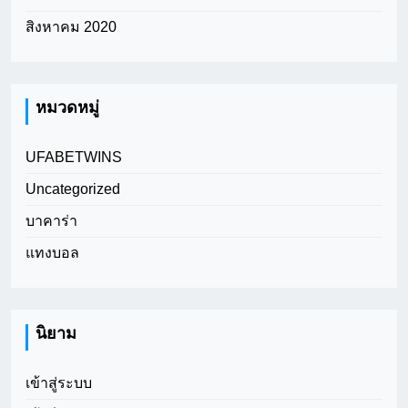
สิงหาคม 2020
หมวดหมู่
UFABETWINS
Uncategorized
บาคาร่า
แทงบอล
นิยาม
เข้าสู่ระบบ