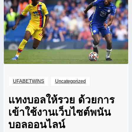
UFABETWINS
Uncategorized
แทงบอลให้รวย ด้วยการ
เข้าใช้งานเว็บไซต์พนัน
บอลออนไลน์