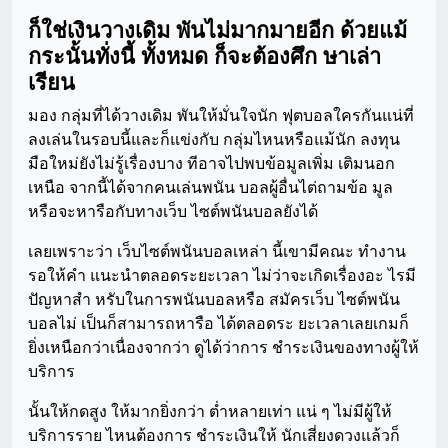
ก็ใช่เงินวางเดิม พันไม่มากมายอีก ด้วยแม้
กระนั้นทั่งนี้ ทั้งหมด ก็จะต้องศึก ษาเล่า
เรียน
มอง กลุ่มที่ได้วางเดิม พันให้มั่นใจนัก ฟุตบอลใครกันแน่ที่
ลงเล่นในรอบนี้และก็แข่งกับ กลุ่มไหนหรือแม้นัก ลงทุน
มือใหม่ยังไม่รู้เรื่องบาง ทีอาจไปพบข้อมูลเพิ่ม เติมนอก
เหนือ จากนี้ได้จากคนเล่นพนัน บอลผู้อื่นไต่ถามข้อ มูล
หรือจะหารือกับทางเว็บ ไซต์พนันบอลยังได้
เลยเพราะว่า เว็บไซต์พนันบอลเหล่า นี้เขามีคณะ ทำงาน
รอให้คำ แนะนำตลอดระยะเวลา ไม่ว่าจะเกิดเรื่องอะ ไรมี
ปัญหาสำ หรับในการพนันบอลหรือ สมัครเว็บ ไซต์พนัน
บอลไม่ เป็นก็สามารถหารือ ได้ตลอดระ ยะเวลาเลยเกมก็
ยิ่งเหนือกว่าเนื่องจากว่า ดูได้ว่าการ ชำระเงินของทางผู้ให้
บริการ
นั้นให้กดสูง ให้มากยิ่งกว่า ต่ำหลายเท่า แน่ ๆ ไม่มีผู้ให้
บริการราย ไหนต้องการ ชำระเงินให้ นักเสี่ยงดวงแล้วก็