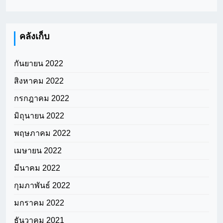
คลังเก็บ
กันยายน 2022
สิงหาคม 2022
กรกฎาคม 2022
มิถุนายน 2022
พฤษภาคม 2022
เมษายน 2022
มีนาคม 2022
กุมภาพันธ์ 2022
มกราคม 2022
ธันวาคม 2021