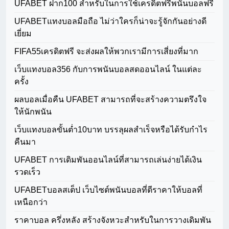
UFABET ฝาก100 สำหรับในการใช้เครดิตฟรีพนันบอลฟรี
UFABETแทงบอลมือถือ ไม่ว่าใครก็น่าจะรู้จักกันอย่างดี
เยี่ยม
FIFA55เครดิตฟรี จะส่งผลให้พวกเรามีการเสี่ยงที่มาก
เว็บแทงบอล356 กับการพนันบอลสดออนไลน์ ในแต่ละ
ครั้ง
ผลบอลเมื่อคืน UFABET สามารถที่จะสร้างความตรึงใจ
ให้นักพนัน
เว็บแทงบอลขั้นต่ำ10บาท บรรลุผลสำเร็จหรือได้รับกำไร
คืนมา
UFABET การเดิมพันออนไลน์ที่สามารถเล่นง่ายได้เงิน
รวดเร็ว
UFABETบอลสเต็ป เว็บไซต์พนันบอลที่ตีราคาให้บอลที่
เหนือกว่า
ราคาบอล ครึ่งหลัง สร้างจังหวะสำหรับในการวางเดิมพัน