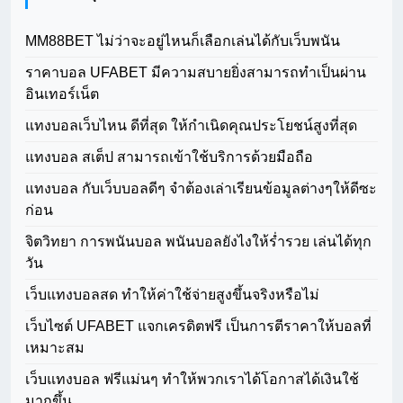
MM88BET ไม่ว่าจะอยู่ไหนก็เลือกเล่นได้กับเว็บพนัน
ราคาบอล UFABET มีความสบายยิ่งสามารถทำเป็นผ่าน
อินเทอร์เน็ต
แทงบอลเว็บไหน ดีที่สุด ให้กำเนิดคุณประโยชน์สูงที่สุด
แทงบอล สเต็ป สามารถเข้าใช้บริการด้วยมือถือ
แทงบอล กับเว็บบอลดีๆ จำต้องเล่าเรียนข้อมูลต่างๆให้ดีซะ
ก่อน
จิตวิทยา การพนันบอล พนันบอลยังไงให้ร่ำรวย เล่นได้ทุก
วัน
เว็บแทงบอลสด ทำให้ค่าใช้จ่ายสูงขึ้นจริงหรือไม่
เว็บไซต์ UFABET แจกเครดิตฟรี เป็นการตีราคาให้บอลที่
เหมาะสม
เว็บแทงบอล ฟรีแม่นๆ ทำให้พวกเราได้โอกาสได้เงินใช้
มากขึ้น