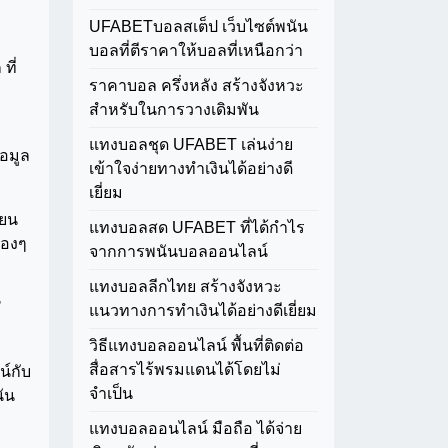
UFABETบอลสเต็ป เว็บไซต์พนัน
บอลที่ตีราคาให้บอลที่เหนือกว่า
ที่
ราคาบอล ครึ่งหลัง สร้างจังหวะ
สำหรับในการวางเดิมพัน
แทงบอลชุด UFABET เล่นง่าย
้อมูล
เข้าใจง่ายทางทำเงินได้อย่างดี
เยี่ยม
ียน
แทงบอลสด UFABET ที่ได้กำไร
้องๆ
จากการพนันบอลออนไลน์
แทงบอลลีกไทย สร้างจังหวะ
T
แนวทางการทำเงินได้อย่างดีเยี่ยม
วิธีแทงบอลออนไลน์ พื้นที่ติดต่อ
สื่อสารไร้พรมแดนได้โดยไม่
์กับ
จำเป็น
นัน
แทงบอลออนไลน์ มือถือ ได้จ่าย