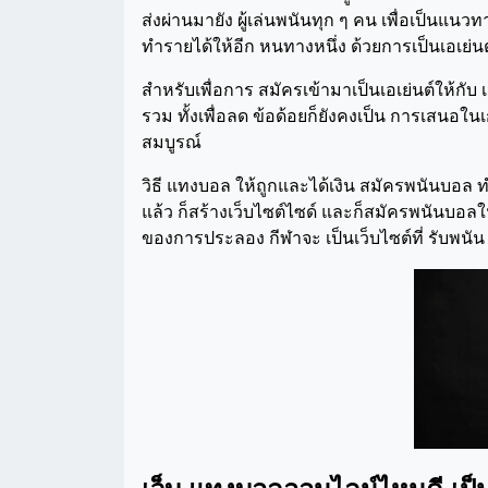
ส่งผ่านมายัง ผู้เล่นพนันทุก ๆ คน เพื่อเป็นแนว
ทำรายได้ให้อีก หนทางหนึ่ง ด้วยการเป็นเอเย่นต์
สำหรับเพื่อการ สมัครเข้ามาเป็นเอเย่นต์ให้กับ เ
รวม ทั้งเพื่อลด ข้อด้อยก็ยังคงเป็น การเสนอ
สมบูรณ์
วิธี แทงบอล ให้ถูกและได้เงิน สมัครพนันบอล ท
แล้ว ก็สร้างเว็บไซต์ไซด์ และก็สมัครพนันบอลใน 
ของการประลอง กีฬาจะ เป็นเว็บไซต์ที่ รับพน