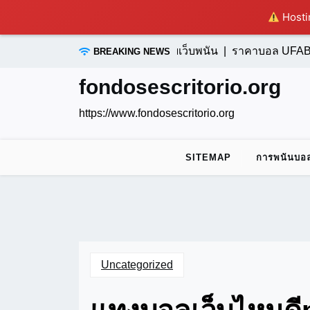
Hostin
Skip
่ว่าจะอยู่ไหนก็เลือกเล่นได้กับเว็บพนัน |
ราคาบอล UFABET มีคว
BREAKING NEWS
to
content
fondosescritorio.org
https://www.fondosescritorio.org
SITEMAP
การพนันบอลที
Uncategorized