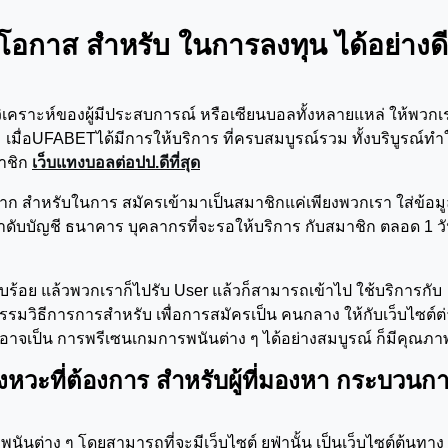
โอกาส สำหรับ ในการลงทุน ได้อย่างดี
คราะห์ของผู้มีประสบการณ์ หรือเซียนบอลทั้งหลายแหล่ ให้พวกเร
ยม เมื่อUFABETได้มีการให้บริการ ที่ครบสมบูรณ์รวม ทั้งบริบูรณ์ทำ
มาชิก
เว็บแทงบอลต่อปป.ดีที่สุด
าก สำหรับในการ สมัครเข้ามาเป็นสมาชิกแค่เพียงพวกเรา ใส่ข้อม
ดับบัญชี ธนาคาร บุคลากรที่จะรอให้บริการ กับสมาชิก ตลอด 1 วั
บร้อย แล้วพวกเราก็ไปรับ User แล้วก็สามารถเข้าไป ใช้บริการกับ
รรมวิธีการการสำหรับ เพื่อการสมัครเป็น คนกลาง ให้กับเว็บไซต์ต่
ทีอาจเป็น การพรีเซนเกมการพนันต่าง ๆ ได้อย่างสมบูรณ์ ก็มีคุณภา
หวะที่ต้องการ สำหรับผู้ที่มองหา กระบวนก
ต่าง ๆ โดยสามารถที่จะมีเว็บไซต์ ยูฟ่านั้น เป็นเว็บไซต์ต้นทาง