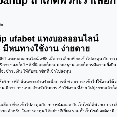
ntip ถ้าเกิดพวกเราเลือกท
in
ip ufabet แทงบอลออนไลน์
ดี มีหนทางใช้งาน ง่ายดาย
 แทงบอลออนไลน์ w88 เมื่อการเลือกที่ จะเข้าไปลงทุน กับการ
บริการของเว็บไซต์ ที่ดี และก็ตามมาตรฐาน และก็ควรมีความยั่งยื
่จะชำระเงิน ให้กับสมาชิกที่เข้าไปลงทุน
ริการที่ดี มีหนทางสำหรับเพื่อการที่ พวกเราจะเข้าไปใช้งานได้ อ
น มีการ วางแบบ สำหรับในการเข้าใช้งาน ที่ง่าย ไม่ยุ่งยากแล้วก็
ือก ที่จะเข้าไปลงทุนกับ การพนันบอล กับเว็บไซต์ที่พวกเรา จะเ
ส สำหรับ ในการลงทุน ได้อย่างดีเยี่ยม รวมทั้งเว็บไซต์ จะต้องมี