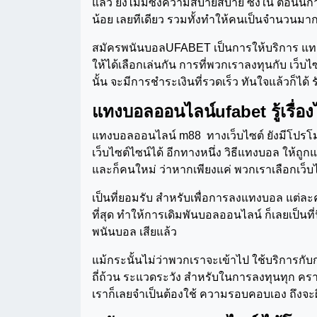
แล้ว ยังไม่มีซึ่งความสบายสบาย ซึ่งใน ตอนน
น้อย เลยทีเดียว รวมทั้งทำให้คนเป็นจำนวนมาก มา
สมัครพนันบอลUFABET เป็นการให้บริการ แทงบ
ให้ได้เลือกเล่นกัน การที่พวกเราลงทุนกับ เว็บไ
นั้น จะมีการชำระเงินที่รวดเร็ว ทันใจแล้วก็ได
แทงบอลออนไลน์ufabet รู้เรื่อง
แทงบอลออนไลน์ m88 ทางเว็บไซต์ ยังมีโปรโมชั
เว็บไซต์ไซน์ได้ อีกทางหนึ่ง วิธีแทงบอล ให้ถูกแ
และก็คนใหม่ ว่าหากเพียงแค่ พวกเราเลือกเว็บ
เป็นที่ยอมรับ สำหรับเพื่อการลงแทงบอล แต่ละค
ที่สุด ทำให้การเดิมพันบอลออนไลน์ ก็เลยเป็นท
พนันบอล เสียแล้ว
แม้กระนั้นไม่ว่าพวกเราจะเข้าไป ใช้บริการก
ถี่ถ้วน ระแวดระวัง สำหรับในการลงทุนทุก คราว
เราก็เลยจำเป็นต้องใช้ ความรอบคอบเอง ถึงจะผิ