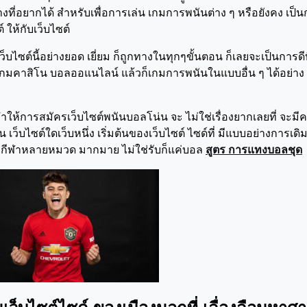
ทางที่อยากได้ สำหรับเพื่อการเล่น เกมการพนันต่าง ๆ หรือยังคง เป็
 ให้กับเว็บไซต์
ว็บไซต์นี้อย่างยอด เยี่ยม ก็ถูกทางในทุกๆขั้นตอน ก็เลยจะเป็นการดีท
ในเกมคาสิโน บอลออแนไลน์ แล้วก็เกมการพนันในแบบอื่น ๆ ได้อย่าง
ำให้การสมัครเว็บไซต์พนันบอลโน่น จะ ไม่ใช่เรื่องยากเลยที่ จะมี
เว็บไซต์ใดเว็บหนึ่ง เริ่มต้นของเว็บไซต์ ไซด์ที่ มีแบบอย่างการเดิ
ัน กีฬาหลายหมวด มากมาย ไม่ใช่รับก็แค่บอล
สูตร การแทงบอลชุด