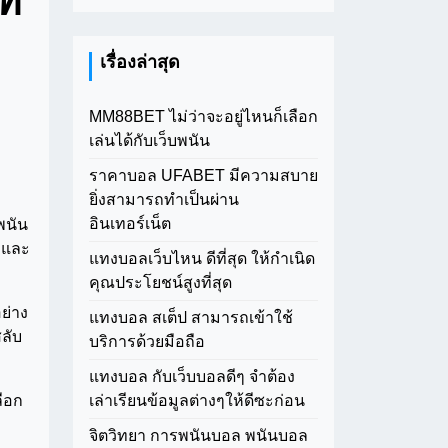
ี่
เรื่องล่าสุด
MM88BET ไม่ว่าจะอยู่ไหนก็เลือก
เล่นได้กับเว็บพนัน
ราคาบอล UFABET มีความสบาย
ยิ่งสามารถทำเป็นผ่าน
อินเทอร์เน็ต
พนัน
น และ
แทงบอลเว็บไหน ดีที่สุด ให้กำเนิด
คุณประโยชน์สูงที่สุด
ย่าง
แทงบอล สเต็ป สามารถเข้าใช้
สลับ
บริการด้วยมือถือ
แทงบอล กับเว็บบอลดีๆ จำต้อง
ลือก
เล่าเรียนข้อมูลต่างๆให้ดีซะก่อน
จิตวิทยา การพนันบอล พนันบอล