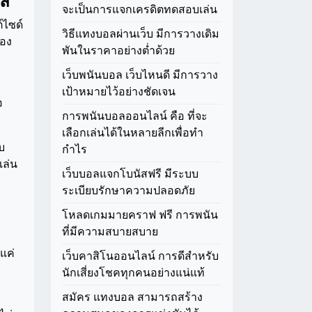
าล
จะเป็นการแจกเครดิตทดสอบเล่น
์ไซด์
วิธีแทงบอลผ่านเว็บ มีการวางเดิม
ของ
พันในราคาอย่างต่ำด้วย
เว็บพนันบอล เว็บไหนดี มีการวาง
เป้าหมายไว้อย่างชัดเจน
อ
การพนันบอลออนไลน์ คือ ที่จะ
เลือกเล่นได้ในหลายลีกเพื่อทำ
บ
กำไร
เล่น
เว็บบอลแจกโบนัสฟรี มีระบบ
ระเบียบรักษาความปลอดภัย
โหลดเกมมายคราฟ ฟรี การพนัน
ที่มีความสบายสบาย
แค่
เว็บคาสิโนออนไลน์ การดีสำหรับ
นักเสี่ยงโชคทุกคนอย่างแน่แท้
สมัคร แทงบอล สามารถสร้าง