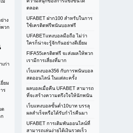
ความสนุกของการแข่งขันได้
ไม่
ตลอด
UFABET ฝาก100 สำหรับในการ
ย่าง
ใช้เครดิตฟรีพนันบอลฟรี
ต์พวก
UFABETแทงบอลมือถือ ไม่ว่า
ใครก็น่าจะรู้จักกันอย่างดีเยี่ยม
น
FIFA55เครดิตฟรี จะส่งผลให้พวก
เรามีการเสี่ยงที่มาก
าเก่า
เว็บแทงบอล356 กับการพนันบอล
สดออนไลน์ ในแต่ละครั้ง
ยี่ยม
ผลบอลเมื่อคืน UFABET สามารถ
การ
ที่จะสร้างความตรึงใจให้นักพนัน
เว็บแทงบอลขั้นต่ำ10บาท บรรลุ
ยด
ผลสำเร็จหรือได้รับกำไรคืนมา
วก
UFABET การเดิมพันออนไลน์ที่
สามารถเล่นง่ายได้เงินรวดเร็ว