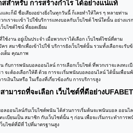
สำหรับ การสร้างกำไร ได้อย่างแน่แท้
ยมและก็มี ชื่อเสียงอย่างยิ่งในทุกวันนี้ ก็เลยทำให้ใคร ๆ หลายท่าน
วกเราจะเข้า ไปใช้บริการแทงบอลกับเว็บไซต์ ไซน์ใดนั้น อย่างแรก 
บไซต์ไซน์ ที่ยอดเยี่ยม
้งาน อยู่เป็นประจำ เมื่อพวกเราได้เลือก เว็บไซต์ไซน์ที่ตาม
ร สมาชิกเพื่อเข้าไปใช้ บริการยังเว็บไซต์นั้น รวมทั้งเลือกจะรับข
างเต็ม คุณภาพ
ุน กับการพนันบอลออนไลน์ การเลือกเว็บไซต์ ที่พวกเราจะลงทะเบ
เรา จะต้องเลือกให้ดี ด้วย การจะเริ่มพนันบอลออนไลน์ ได้นั้นเพื่อนพ
การเงินในหรือ ในเรื่องที่เกี่ยวข้องกับ การบริการสูง
มารถที่จะเลือก เว็บไซต์ที่ดีอย่างUFABE
ออนไลน์กับเว็บไซต์พนัน ได้ส่วนการเริ่มต้นจะพนันบอล ออนไลน
ทะเบียนเป็น สมาชิก กับเว็บไซต์นั้น ๆ ก่อน เพื่อจะเริ่มกระทำการพ
ไซต์ที่มีที่ ไปที่มาตรฐานสูง