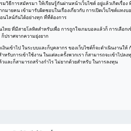
ิธีการสมัครมา ให้เรียนรู้กันผ่านหน้าเว็บไซต์ อยู่แล้วเกิดเรื่อง ที
์มากมายคน เข้ามารับผิดชอบในเรื่องเกี่ยวกับ การเปิดเว็บไซต์แทงบ
ลน์กันได้อย่างทุก ที่ที่ต้องการ
คนไทย ที่มีสายโลหิตสำหรับเพื่อ การถูกใจเกมบอลแล้วก็ การเลือกเ
ก ก็ปราศจากความยุ่งยาก
ากเงินเข้าไป ในระบบและก็บุคลากร ของเว็บไซต์ก็จะดำเนินงานให้ ก
 สำหรับการเข้าใช้งาน ในแต่ละครั้งพวกเรา ก็สามารถจะเข้าไปลงท
้แล้วและก็สามารถสร้างกำไร ไม่ยากด้วยสำหรับ ในการลงทุน