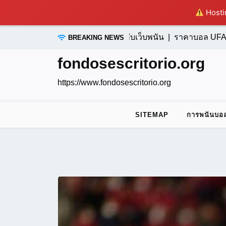
Hostin
Skip
่ว่าจะอยู่ไหนก็เลือกเล่นได้กับเว็บพนัน |
ราคาบอล UFABET มีคว
BREAKING NEWS
to
content
fondosescritorio.org
https://www.fondosescritorio.org
SITEMAP
การพนันบอลที