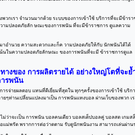
งพวกเรา จำนวนมากด้วย ระบบของการเข้าใช้ บริการที่จะมีข้ารา
บความปลอดภัยลัก ษณะของการพนัน ที่จะมีข้าราชการ ดูแลความ
่จะมาอำนวย ความสะดวกและก็ค วามปลอดภัยให้กับ นักพนันได้ได้
ยังเน้นในความปลอดภัยลักษณะ ของการพนันที่จะมี ข้าราชการดูแล
ทางของ การผลิตรายได้ อย่างใหญ่โตที่จะย้
ารพนัน
ารจ่ายผลตอบ แทนที่ดีเยี่ยมที่สุดใน ทุกๆครั้งของการเข้าใช้ บริกา
หลายๆท่านเปลี่ยนแปลงมาเป็น การพนันแทงบอล ผ่านเว็บของพวก เ
ม่ว่าจะเป็น การพนัน บอลคนเดียว บอลสเต็ปบอลคู่ บอลสด เกมสล
เพื่อแม่พรัด พรากการต่อว่าดตาม รับดูนักพนันงาน สามารถเล่นผ่า