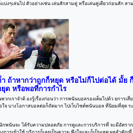
แบ่งๆเล่นไป ตัวอย่างเช่น เล่นสักสามคู่ หรือเล่นคู่เดียวก่อนสัก สา
า ถ้าหากว่าถูกก็หยุด หรือไม่ก็ไปต่อได้ มั้ย ก
หยุด หรือพอที่การกำไร
วกเราจำต้ องรู้เรื่องก่อนว่า การพนันบอลรองเต็มไปด้ว ยการเสี่ย
พอใจ บางโอกาสบอลต่อก็ถัดมาก ไปเว็บไซต์พนันบอล ที่นิยมที่สุด ร
่นักพนันจะ ได้รับความปลอดภัย การดูและการบริการที่ จะมีอัตรา
งการเข้าใช้ บริการก็เลยเป็นความ พึงใจและก็เป็นเหตุ ผลสำคัญที่