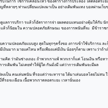
สำหรับในการ ใช้การเคลื่อนไหว ของตารางการประลอง ได้ตลอดระย
ัญที่หลายๆ ท่านเปลี่ยนแปลงมาเป็น อย่างเดิมพันแทง บอลผ่านเว็บ
แลการบริกา รแล้วก็อัตราการจ่า ยผลตอบแทนอย่างคุ้มให้กับ นั
่ยมแล้วก็นิยมใน ความปลอดภัยลักษณะ ของการพนันที่จะ มีข้าราช
 บความปลอดภัยแบบสูง สุดในทุกๆครั้งขอ งการเข้าใช้บริการแ ละก
ินมาก มายแค่ไหน หรือเพียงแค่มีเงิน น้อยๆก็ตาม เพราะว่าถ้าเ
วามคิด ว่ามันช่างเถอะ ถ้าพวกเราแพ้ พวกเราก็แค่ โอนเงิน หรือห
เดิมพัน ไม่เคยทำให้ผู้ใด กันมั่งมี แต่ว่าการเดิมพันจะมีผล
แปลงเป็น คนเล่นพนัน ที่รอแต่ว่าจะหาราย ได้มาเล่นบอลโดยไม่สน ใ
ี่ที่รอจะเฉือน เนื้อพวกเราตลอดระยะ เวลานั่นเอง