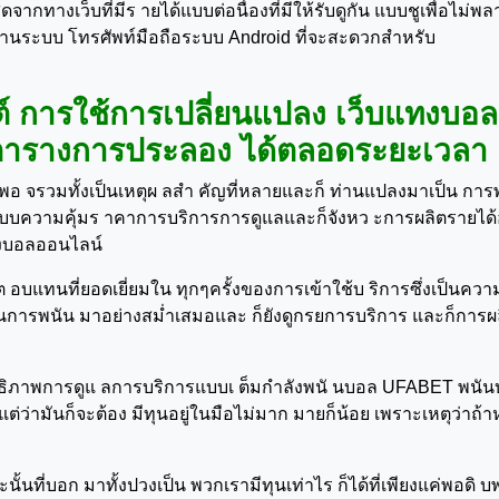
จากทางเว็บที่มีร ายได้แบบต่อนื่องที่มีให้รับดูกัน แบบชูเพื่อไม่พ
านระบบ โทรศัพท์มือถือระบบ Android ที่จะสะดวกสำหรับ
ต์ การใช้การเปลี่ยนแปลง เว็บแทงบอล
องตารางการประลอง ได้ตลอดระยะเวลา
ามพอ จรวมทั้งเป็นเหตุผ ลสำ คัญที่หลายและก็ ท่านแปลงมาเป็น การ
บบความคุ้มร าคาการบริการการดูแลและก็จังหว ะการผลิตรายได้อ
ทงบอลออนไลน์
 อบแทนที่ยอดเยี่ยมใน ทุกๆครั้งของการเข้าใช้บ ริการซึ่งเป็นควา
ับในการพนัน มาอย่างสม่ำเสมอและ ก็ยังดูกรยการบริการ และก็การผ
ิทธิภาพการดูแ ลการบริการแบบเ ต็มกำลังพนั นบอล UFABET พนั
แต่ว่ามันก็จะต้อง มีทุนอยู่ในมือไม่มาก มายก็น้อย เพราะเหตุว่าถ้
นที่บอก มาทั้งปวงเป็น พวกเรามีทุนเท่าไร ก็ได้ที่เพียงแค่พอดิ บ