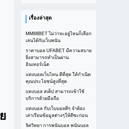
เรื่องล่าสุด
MM88BET ไม่ว่าจะอยู่ไหนก็เลือก
เล่นได้กับเว็บพนัน
ราคาบอล UFABET มีความสบาย
ยิ่งสามารถทำเป็นผ่าน
อินเทอร์เน็ต
แทงบอลเว็บไหน ดีที่สุด ให้กำเนิด
คุณประโยชน์สูงที่สุด
แทงบอล สเต็ป สามารถเข้าใช้
บริการด้วยมือถือ
แทงบอล กับเว็บบอลดีๆ จำต้อง
ย
เล่าเรียนข้อมูลต่างๆให้ดีซะก่อน
จิตวิทยา การพนันบอล พนันบอล