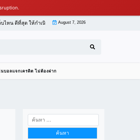
sruption.
August 7, 2026
ี่สุด ให้กำเนิดคุณประโยชน์สูงที่สุด |
แทงบอล สเต็ป สามารถเข้า
นันบอลแจกเครดิต ไม่ต้องฝาก
ค้นหา
สำหรับ: