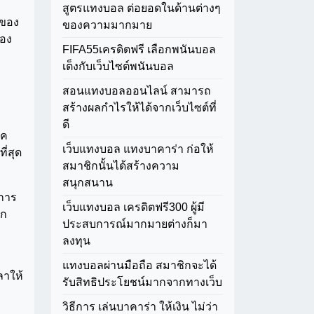
สูตรแทงบอล ต่อยอดในด้านต่างๆ
นของ
ของความมากมาย
ของ
FIFA55เครดิตฟรี เลือกพนันบอล
เต็งกับเว็บไซต์พนันบอล
สอนแทงบอลออนไลน์ สามารถ
สร้างผลกำไรให้ได้จากเว็บไซต์ที่
ดี
ุค
เว็บแทงบอล แทงบาคาร่า ก่อให้
ี่สุด
สมาชิกนั้นได้สร้างความ
สนุกสนาน
งการ
เว็บแทงบอล เครดิตฟรี300 ผู้มี
ัก
ประสบการณ์มากมายต่างก็มา
ลงทุน
แทงบอลผ่านมือถือ สมาชิกจะได้
ลาให้
รับสิทธิประโยชน์มากจากทางเว็บ
วิธีการ เล่นบาคาร่า ให้เงิน ไม่ว่า