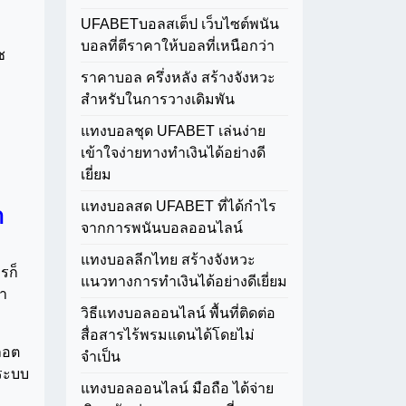
UFABETบอลสเต็ป เว็บไซต์พนัน
บอลที่ตีราคาให้บอลที่เหนือกว่า
ช
ราคาบอล ครึ่งหลัง สร้างจังหวะ
สำหรับในการวางเดิมพัน
แทงบอลชุด UFABET เล่นง่าย
เข้าใจง่ายทางทำเงินได้อย่างดี
เยี่ยม
แทงบอลสด UFABET ที่ได้กำไร
ำ
จากการพนันบอลออนไลน์
แทงบอลลีกไทย สร้างจังหวะ
รก็
แนวทางการทำเงินได้อย่างดีเยี่ยม
รา
วิธีแทงบอลออนไลน์ พื้นที่ติดต่อ
สื่อสารไร้พรมแดนได้โดยไม่
็อต
จำเป็น
นระบบ
แทงบอลออนไลน์ มือถือ ได้จ่าย