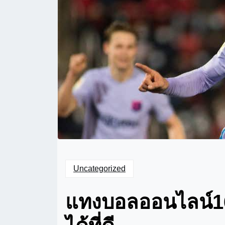
Uncategorized
แทงบอลออนไลน์1