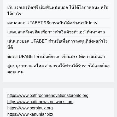
เว็บแจกเครดิตฟรี เดิมพันพนันบอล ให้ได้โอกาสชนะ หรือ
ได้กำไร
ผลบอลสด UFABET วิธีการพนันได้อย่างนานัปการ
แทงบอลฟรีเครดิต เพื่อการทำเงินด้วยตัวเองได้มหาศาล
เล่นแทงบอล UFABET สำหรับเพื่อการลงทุนที่ส่งผลกำไร
ที่ดี
ติดต่อ UFABET จำเป็นต้องเล่าเรียนประวัติความเป็นมา
สูตร ดูราคาบอลไหล สามารถให้ท่านได้รับรายได้และก็ผล
ตอบแทน
https://www.bathroomrenovationstoronto.org
https://www.haiti-news-network.com
https://www.perpinux.org
https://www.kanunlar.biz/