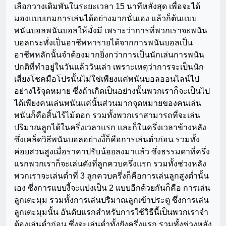
เลือกวางเดิมพันในระยะเวลา 15 นาทีหลังสุด เพื่อจะได้
มองแบบเกมการเล่นได้อย่างมากนั่นเอง แล้วก็ต้นแบบ
พนันบอลพนันบอลให้มั่งมี เพราะว่าการที่พวกเราจะพนัน
บอลกระทั่งเป็นอาชีพหารายได้จากการพนันบอลเป็น
อาชีพหลักนั้นจำต้องมากยิ่งกว่าการเป็นนักเล่นการพนัน
ปกติที่ทำอยู่ในวันแล้ววันเล่า เพราะเหตุว่าการจะเป็นนัก
เสี่ยงโชคมือโปรนั้นไม่ใช่เพียงแค่พนันบอลออนไลน์ไป
อย่างไร้จุดหมาย ซึ่งถ้าเกิดเป็นอย่างนั้นพวกเราก็จะเป็นไป
ได้เพียงคนเล่นพนันแค่นั้นส่วนมากจุดหมายของคนเล่น
พนันก็คือสิ้นไร้ไม้ตอก รวมทั้งพวกเราสามารถที่จะเล่น
ปริมาณลูกได้ในครึ่งเวลาแรก และก็ในครึ่งเวลาข้างหลัง
ซึ่งเคล็ดวิธีพนันบอลอย่างงี้ก็คือการเล่นต่ำก่อน รวมทั้ง
ค่อยสวนสูงเมื่อราคาปรับน้อยลงมาแล้ว ซึ่งธรรมดาที่ครึ่ง
แรกพวกเราก็จะเล่นดังที่ลูกควบครึ่งแรก รวมทั้งช่วงหลัง
พวกเราจะเล่นต่ำที่ 3 ลูกควบครึ่งก็คือการเล่นลูกสูงต่ำนั้น
เอง ซึ่งการแบบงี้จะแบ่งเป็น 2 แบบอีกด้วยกันก็คือ การเล่น
ลูกเตะมุม รวมทั้งการเล่นปริมาณลูกเข้าประตู ซึ่งการเล่น
ลูกเตะมุมนั้น อันดับแรกสำหรับการใช้วิธีนี้เป็นพวกเราจำ
ต้องเล่นต่ำก่อน ซึ่งจะเล่นต่ำทั้งยังครึ่งแรก รวมทั้งช่วงหลัง