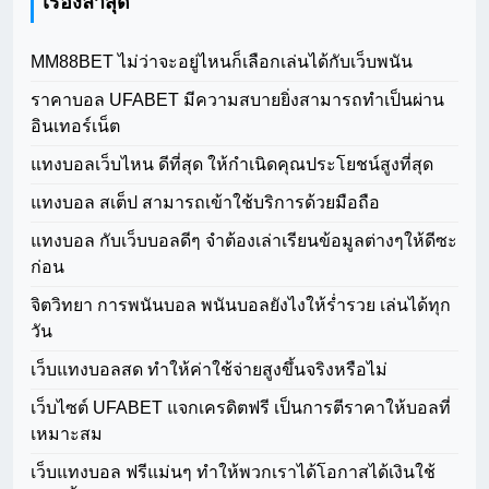
เรื่องล่าสุด
MM88BET ไม่ว่าจะอยู่ไหนก็เลือกเล่นได้กับเว็บพนัน
ราคาบอล UFABET มีความสบายยิ่งสามารถทำเป็นผ่าน
อินเทอร์เน็ต
แทงบอลเว็บไหน ดีที่สุด ให้กำเนิดคุณประโยชน์สูงที่สุด
แทงบอล สเต็ป สามารถเข้าใช้บริการด้วยมือถือ
แทงบอล กับเว็บบอลดีๆ จำต้องเล่าเรียนข้อมูลต่างๆให้ดีซะ
ก่อน
จิตวิทยา การพนันบอล พนันบอลยังไงให้ร่ำรวย เล่นได้ทุก
วัน
เว็บแทงบอลสด ทำให้ค่าใช้จ่ายสูงขึ้นจริงหรือไม่
เว็บไซต์ UFABET แจกเครดิตฟรี เป็นการตีราคาให้บอลที่
เหมาะสม
เว็บแทงบอล ฟรีแม่นๆ ทำให้พวกเราได้โอกาสได้เงินใช้