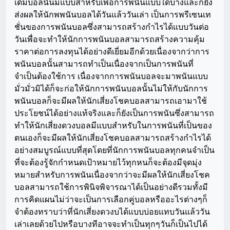
เดิมบอลนั้นมีแบบสำหรับเพื่อการพนันแบบใดบ้างและก็ยัง
ส่งผลให้นักพพนันบอลได้วันแล้ววันเล่า เป็นการพรีเซนเท
ชั่นของการพนันบอลซึ่งสามารถสร้างกำไรได้แบบวันต่อ
วันเพื่อจะทำให้นักการพนันบอลสามารถสร้างความคุ้ม
ราคาต่อการลงทุนได้อย่างดีเยี่ยมอีกด้วยเนื่องจากว่าการ
พนันบอลนั้นสามารถทำเป็นเนื่องจากเป็นการพนันที่
จำเป็นต้องใช้การ เนื่องจากการพนันบอลจะมาพนันแบบ
มั่วมั่วมิได้ก็จะก่อให้นักการพนันบอลนั้นไม่ให้กับนักการ
พนันบอลก็จะมีผลให้นักเสี่ยงโชคบอลสามารถเอามาใช้
ประโยชน์ได้อย่างแท้จริงและก็ยังเป็นการพนันซึ่งสามารถ
ทำให้นักเสี่ยงดวงบอลมีแบบสำหรับในการพนันที่เป็นของ
ตนเองก็จะมีผลให้นักเสี่ยงโชคบอลสามารถสร้างกำไรได้
อย่างสมบูรณ์แบบที่สุดโดยที่นักการพนันบอลทุกคนจำเป็น
ที่จะต้องรู้จักกำหนดเป้าหมายไว้ทุกหนก็จะต้องมีจุดมุ่ง
หมายสำหรับการพนันเนื่องจากว่าจะมีผลให้นักเสี่ยงโชค
บอลสามารถใช้การพินิจพิจารณาได้เป็นอย่างดีรวมทั้งมี
การคิดแผนไม่ว่าจะเป็นการเลือกคู่บอลหรืออะไรต่างๆก็
จำต้องทราบว่าที่นักเสี่ยงดวงบได้แบบบ่อยแทบวันแล้ววัน
เล่าเลยด้วยไปหรือบางทีอาจจะทำเป็นทุกๆวันก็เป็นไปได้