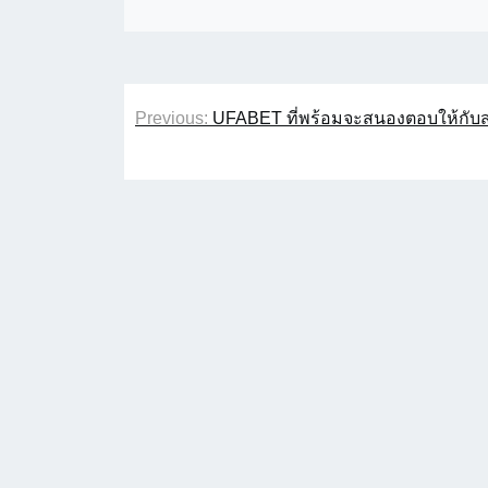
แนะแนว
Previous:
UFABET ที่พร้อมจะสนองตอบให้กับส
เรื่อง