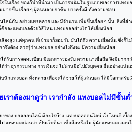
ใจในเรื่อง ของกีฬาที่นำมา เป็นการพนันใน รูปแบบของการแทงบ
มากขึ้น เรื่อย ๆ ผู้คนหลายอาชีพ บางครั้งมี ทั่งความชอบ
์กัน อย่างแพร่หลาย และมีจำนวน เพิ่มขึ้นเรื่อย ๆ นั้น สิ่งที่สำ
ก็คือจะแทงบอลด้วยวิธีไหน แทงบอลอย่างไร ให้เสี่ยงน้อย
สียงสูง แต่ทุกคน ที่เข้ามาก็ยอมรับ มันได้ถึง ความเสี่ยงนั้น ซึ่งก็ไม่ร
าจึงต้อง ควรรู้ว่าแทงบอล อย่างไงถึงจะ มีความเสี่ยงน้อย
จะได้รับการจดทะเบียน มีเอกสารรองรับ ความน่าเชื่อถือ จึงมีมากกว
ใจ ได้ว่า ธุรกรรมทาง การเงินจะ ไม่ผ่านมือไปยังบุคคล อื่นอย่างแน่น
บนักแทงบอล ทั้งหลาย เพื่อจะได้ช่วย ให้ผู้เล่นบอล ได้มีโอกาสรับเ
ยเราต้องมาดูว่า เรากำลัง แทงบอลไม่มีขั้นต่
เสี่ยงของ บอลออนไลน์ มีอะไรบ้าง แทงบอลออนไลน์ เว็บไหนดี เบื้อง
าไป แทงบอลก่อนว่า เป็นเว็บที่น่า เชื่อถือหรือไม่ ผู้นักแทงบอล ออนไ