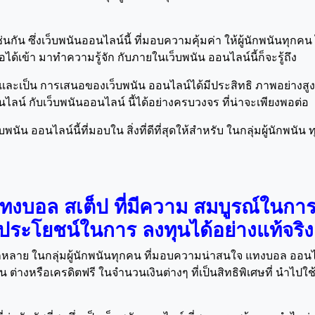
นกัน ซึ่งเว็บพนันออนไลน์นี้ ที่มอบความคุ้มค่า ให้ผู้นักพนันทุกคน 
อได้เข้า มาทำความรู้จัก กับภายในเว็บพนัน ออนไลน์นี้ก็จะรู้ถึง
ละเป็น การเสนอของเว็บพนัน ออนไลน์ได้มีประสิทธิ ภาพอย่างสูง
ลน์ กับเว็บพนันออนไลน์ นี้ได้อย่างครบวงจร ที่น่าจะเพียงพอต่อ
บพนัน ออนไลน์นี้ที่มอบใน สิ่งที่ดีที่สุดให้สำหรับ ในกลุ่มผู้นักพนัน ท
 แทงบอล สเต็ป ที่มีความ สมบูรณ์ในกา
 ใช้ประโยชน์ในการ ลงทุนได้อย่างแท้จริง
กหลาย ในกลุ่มผู้นักพนันทุกคน ที่มอบความน่าสนใจ แทงบอล ออน
่างหรือเครดิตฟรี ในจำนวนเงินต่างๆ ที่เป็นสิทธิพิเศษที่ นำไปใช