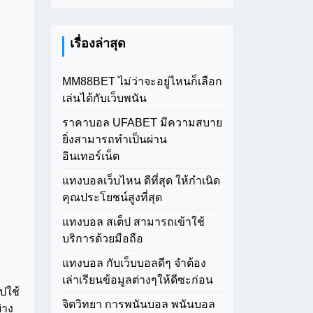
เรื่องล่าสุด
MM88BET ไม่ว่าจะอยู่ไหนก็เลือก
เล่นได้กับเว็บพนัน
ราคาบอล UFABET มีความสบาย
ยิ่งสามารถทำเป็นผ่าน
อินเทอร์เน็ต
แทงบอลเว็บไหน ดีที่สุด ให้กำเนิด
คุณประโยชน์สูงที่สุด
แทงบอล สเต็ป สามารถเข้าใช้
บริการด้วยมือถือ
แทงบอล กับเว็บบอลดีๆ จำต้อง
เล่าเรียนข้อมูลต่างๆให้ดีซะก่อน
ไปใช้
จิตวิทยา การพนันบอล พนันบอล
่าง