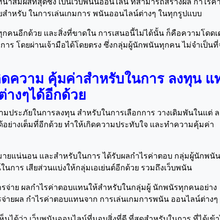
่น่าสัมผัสที่สุดซึ่ง เป็นเว็บพนันออนไลน์ ที่สามารถสร้างผล กำไรค่
สำหรับ ในการเล่นเกมการ พนันออนไลน์ต่างๆ ในทุกรูปแบบ
ุกคนอีกด้วย และสิ่งที่ขาดใน การเสนอนี้ไม่ได้นั้น ก็คือความโดดเ
าร โดยผ่านเจ้ามือได้โดยตรง ซึ่งกลุ่มผู้นักพนันทุกคน ไม่จำเป็นที
ิดความ คุ้มค่าสำหรับในการ ลงทุน แ
่างๆได้อีกด้วย
ความประภัยในการลงทุน สำหรับในการเลือกการ วางเดิมพันในแต่ 
้อย่างเต็มที่อีกด้วย ทำให้เกิดความประทับใจ และทำความคุ้มค่า
ยแน่นอน และสำหรับในการ ได้รับผลกำไรค่าตอบ กลุ่มผู้นักพนัน
ในการ เสียส่วนแบ่งให้กลุ่มเอเย่นต์อีกด้วย รวมถึงเว็บพนัน
การจ่าย ผลกำไรค่าตอบแทนให้สำหรับในกลุ่มผู้ นักพนัรทุกคนอย่าง
ารจ่ายผล กำไรค่าตอบแทนจาก การเล่นเกมการพนัน ออนไลน์ต่างๆ
็นได้ว่า เว็บพนันออนไลน์ที่มอบสิ่งที่ดี ที่สุดสำหรับในการ ที่ได้เข้