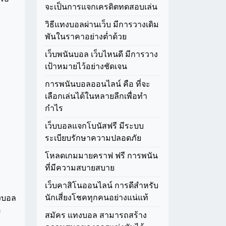
จะเป็นการแจกเครดิตทดสอบเล่น
วิธีแทงบอลผ่านเว็บ มีการวางเดิม
พันในราคาอย่างต่ำด้วย
เว็บพนันบอล เว็บไหนดี มีการวาง
เป้าหมายไว้อย่างชัดเจน
การพนันบอลออนไลน์ คือ ที่จะ
เลือกเล่นได้ในหลายลีกเพื่อทำ
กำไร
เว็บบอลแจกโบนัสฟรี มีระบบ
ระเบียบรักษาความปลอดภัย
โหลดเกมมายคราฟ ฟรี การพนัน
ที่มีความสบายสบาย
เว็บคาสิโนออนไลน์ การดีสำหรับ
นักเสี่ยงโชคทุกคนอย่างแน่แท้
ทงบอล
อ
สมัคร แทงบอล สามารถสร้าง