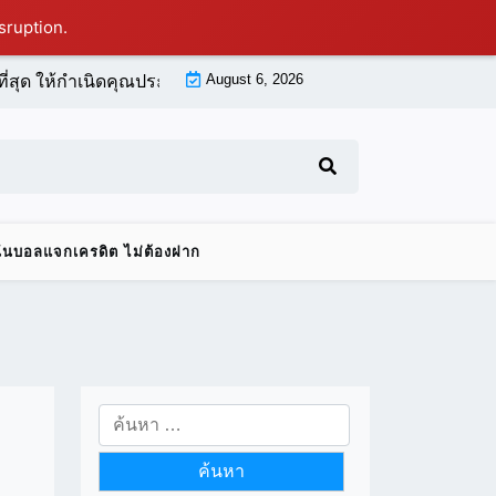
sruption.
August 6, 2026
ห้กำเนิดคุณประโยชน์สูงที่สุด |
แทงบอล สเต็ป สามารถเข้าใช้บริก
นันบอลแจกเครดิต ไม่ต้องฝาก
ค้นหา
สำหรับ: