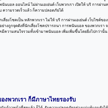
พนันบอล ออนไลน์ ไม่ผ่านเอเย่นต์ เว็บพวกเรา เปิดให้ บริ การผ่าน
กับ ความรวดเร็วแล้ว ก็ความปลอดภัยได้
เสี่ยงโชคเป็น หลักพวกเรา ไม่ให้ บริ การผ่านเอเย่นต์ เว็บไซต์ขอ
ารอย่างถูกจุดดังที่นักเสี่ยงโชคปรารถนา การพนันบอล ของพวกเรา จ
มีความสนใจรวมทั้งเข้ามาพนันบอล เพิ่มเพิ่มขึ้นโดยยิ่งไปกว่านั้น
์ของพวกเรา ก็มีภาษาไทยรองรับ
นก้าวหน้าที่สุดแล้ว ก็ได้ รับความปลอดภัยอย่างแน่แท้แถมยังได้