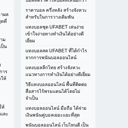
บอลที่ตีราคาให้บอลที่เหนือกว่า
ราคาบอล ครึ่งหลัง สร้างจังหวะ
จหาผล
สำหรับในการวางเดิมพัน
ดที่
แทงบอลชุด UFABET เล่นง่าย
เข้าใจง่ายทางทำเงินได้อย่างดี
วาม
เยี่ยม
เป็น
แทงบอลสด UFABET ที่ได้กำไร
จากการพนันบอลออนไลน์
ย
แทงบอลลีกไทย สร้างจังหวะ
 การ
แนวทางการทำเงินได้อย่างดีเยี่ยม
ให้
วิธีแทงบอลออนไลน์ พื้นที่ติดต่อ
สื่อสารไร้พรมแดนได้โดยไม่
จำเป็น
ให้
แทงบอลออนไลน์ มือถือ ได้จ่าย
งและ
เงินพนันคู่บอลเยอะแยะที่สุด
พนันบอลออนไลน์ เว็บไหนดี เป็น