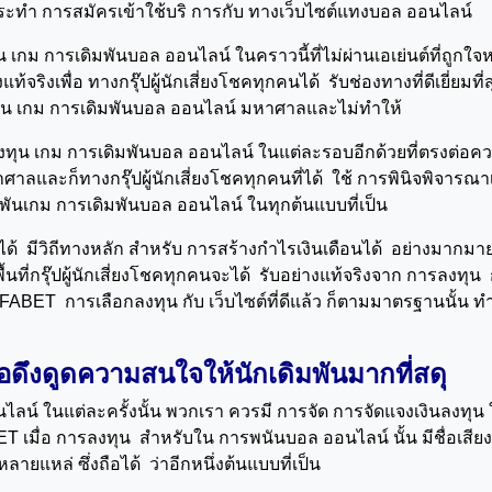
ด้ กระทำ การสมัครเข้าใช้บริ การกับ ทางเว็บไซต์แทงบอล ออนไลน์
ุน เกม การเดิมพันบอล ออนไลน์ ในคราวนี้ที่ไม่ผ่านเอเย่นต์ที่ถูกใ
จริงเพื่อ ทางกรุ๊ปผู้นักเสี่ยงโชคทุกคนได้ รับช่องทางที่ดีเยี่ยมที่สุ
ลงทุน เกม การเดิมพันบอล ออนไลน์ มหาศาลและไม่ทำให้
รลงทุน เกม การเดิมพันบอล ออนไลน์ ในแต่ละรอบอีกด้วยที่ตรงต่อค
ลและก็ทางกรุ๊ปผู้นักเสี่ยงโชคทุกคนที่ได้ ใช้ การพินิจพิจารณา
มพันเกม การเดิมพันบอล ออนไลน์ ในทุกต้นแบบที่เป็น
คนได้ มีวิถีทางหลัก สำหรับ การสร้างกำไรเงินเดือนได้ อย่างมากมา
้นที่กรุ๊ปผู้นักเสี่ยงโชคทุกคนจะได้ รับอย่างแท้จริงจาก การลงทุน
ABET การเลือกลงทุน กับ เว็บไซต์ที่ดีแล้ว ก็ตามมาตรฐานนั้น ทำ
ื่อดึงดูดความสนใจให้นักเดิมพันมากที่สดุ
 ในแต่ละครั้งนั้น พวกเรา ควรมี การจัด การจัดแจงเงินลงทุน 
 เมื่อ การลงทุน สำหรับใน การพนันบอล ออนไลน์ นั้น มีชื่อเสีย
ยแหล่ ซึ่งถือได้ ว่าอีกหนึ่งต้นแบบที่เป็น