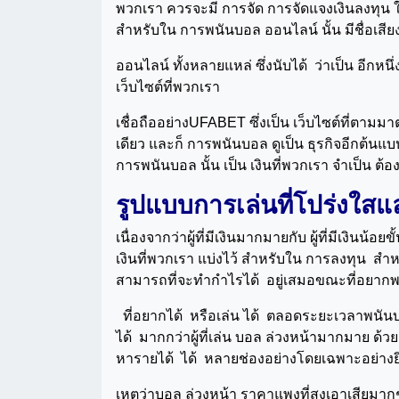
พวกเรา ควรจะมี การจัด การจัดแจงเงินลงทุน ให้
สำหรับใน การพนันบอล ออนไลน์ นั้น มีชื่อเ
ออนไลน์ ทั้งหลายแหล่ ซึ่งนับได้ ว่าเป็น อีกหน
เว็บไซต์ที่พวกเรา
เชื่อถืออย่างUFABET ซึ่งเป็น เว็บไซต์ที่ตาม
เดียว และก็ การพนันบอล ดูเป็น ธุรกิจอีกต้นแบ
การพนันบอล นั้น เป็น เงินที่พวกเรา จำเป็น ต้อ
รูปแบบการเล่นที่โปร่งใสแ
เนื่องจากว่าผู้ที่มีเงินมากมายกับ ผู้ที่มีเงิน
เงินที่พวกเรา แบ่งไว้ สำหรับใน การลงทุน ส
สามารถที่จะทำกำไรได้ อยู่เสมอขณะที่อยาก
พ
ที่อยากได้ หรือเล่น ได้ ตลอดระยะเวลา
พนันบ
ได้ มากกว่าผู้ที่เล่น บอล ล่วงหน้ามากมาย ด้
หารายได้ ได้ หลายช่องอย่างโดยเฉพาะอย่างยิ่ง
เหตุว่าบอล ล่วงหน้า ราคาแพงที่สูงเอาเสียมากๆ