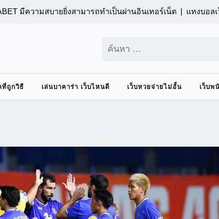
ามสบายยิ่งสามารถทำเป็นผ่านอินเทอร์เน็ต |
แทงบอลเว็บไหน ดีท
ค้นหา
สำหรับ:
่ถูกวิธี
เล่นบาคาร่า เว็บไหนดี
เว็บหวยจ่ายไม่อั้น
เว็บพ