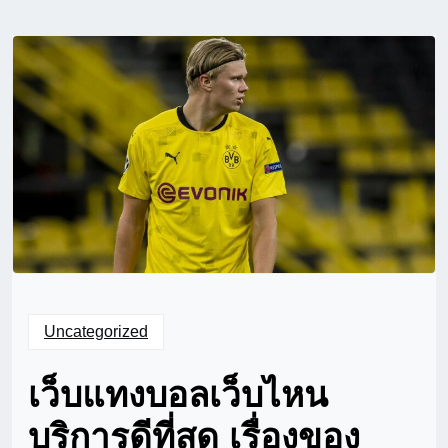
Uncategorized
เว็บแทงบอลเว็บไหน
บริการดีที่สุด เรื่องของ