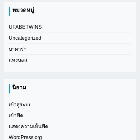
หมวดหมู่
UFABETWINS
Uncategorized
บาคาร่า
แทงบอล
นิยาม
เข้าสู่ระบบ
เข้าฟีด
แสดงความเห็นฟีด
WordPress.org