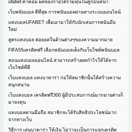
ufabet ค่าคอม ผลของรายได้รวมทุนในคู่ก่อนหน้า
เว็บพนันบอล ดีที่สุด การพนันบอลผ่านทางระบบออนไลน์
แทงบอลUFABET เพื่อเอามาให้กับนักเล่นการพนันมือ
ใหม่
สูตรแทงบอล ต่อยอดในด้านต่างๆของความมากมาย
FIFA55เครดิตฟรี เลือกพนันบอลเต็งกับเว็บไซต์พนันบอล
สอนแทงบอลออนไลน์ สามารถสร้างผลกำไรให้ได้จาก
เว็บไซต์ที่ดี
เว็บแทงบอล แทงบาคาร่า ก่อให้สมาชิกนั้นได้สร้างความ
สนุกสนาน
เว็บแทงบอล เครดิตฟรี300 ผู้มีประสบการณ์มากมายต่างก็
มาลงทุน
แทงบอลผ่านมือถือ สมาชิกจะได้รับสิทธิประโยชน์มาก
จากทางเว็บ
วิธีการ เล่นบาคาร่า ให้เงิน ไม่ว่าจะเป็นการแจกเครดิต