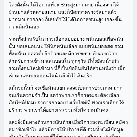
โด่งดังนั้น ได้โอกาสที่จะ ชนะสูงมากมาย เนื่องจากได้
ผ่านมาแล้วหลายสนาม และก็ปัดกวาดรางวัลมาแล้ว
มากมายก่ายกอง ก็เลยทำให้ ได้โอกาสชนะสูง เยอะขึ้น
กว่าเดิมนั้นเอง
รวมทั้งสำหรับใน การเลือกแบบอย่าง พนันบอลเพื่อพนัน
นั้น ขอเสนอแนะ ให้นักพนันเลือก แบบพนันบอลสด รวม
ทั้งพนันบอลสเต็ปอีกด้วยและมีการขยาย เป็นวงกว้าง
สำหรับการเข้า มาเล่นบอลใน ทุกๆวัน มีทั้งยังหน้าเก่า
รวมทั้งคนใหม่เข้ามา นี่ก็เป็นข้อยืนยันได้ส่วนหนึ่งว่า เมื่อ
เข้ามาเล่นบอลออนไลน์ แล้วก็ได้เงินจริง
แม้กระนั้นก็ จะเชื่อมั่นเลยก็ คงจะเป็นการประมาท มาก
จนเกินความจำเป็น แต่ว่าพวกเราก็อาจจะจะต้องเลือก
เว็บไซต์ป้อมปราการอาจอย่างเว็บไซต์ที่ พวกเราเลือกใช้
บริการ พวกเราได้อย่างเร็ว รวมทั้งมีความมั่นคง
และยั่งยืนทางด้านการเงินด้วย เมื่อมีการลงทะเบียน สมัคร
สมาชิกเข้าไป แล้วมีการให้บริการที่ดี รวมทั้งยังมีข้อมูล
เพิ่มเติมอีกเยอะแยะที่ให้พวกเราจะต้องศึกษา เล่าเรียน