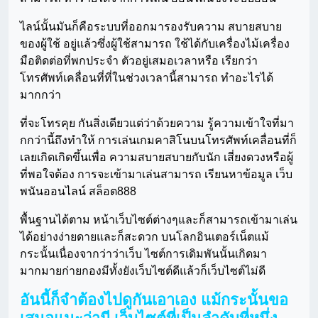
ไลน์นั้นมันก็คือระบบที่ออกมารองรับความ สบายสบาย
ของผู้ใช้ อยู่แล้วซึ่งผู้ใช้สามารถ ใช้ได้กับเครื่องไม้เครื่อง
มือติดต่อที่พกประจำ ตัวอยู่เสมอเวลาหรือ เรียกว่า
โทรศัพท์เคลื่อนที่ที่ในช่วงเวลานี้สามารถ ทำอะไรได้
มากกว่า
ที่จะโทรคุย กันสิ่งเดียวแต่ว่าด้วยความ รู้ความเข้าใจที่มา
กกว่านี้ถึงทำให้ การเล่นเกมคาสิโนบนโทรศัพท์เคลื่อนที่ก็
เลยเกิดเกิดขึ้นเพื่อ ความสบายสบายกับนัก เสี่ยงดวงหรือผู้
ที่พอใจต้อง การจะเข้ามาเล่นสามารถ เรียนหาข้อมูล เว็บ
พนันออนไลน์ สล็อต888
พื้นฐานได้ตาม หน้าเว็บไซต์ต่างๆและก็สามารถเข้ามาเล่น
ได้อย่างง่ายดายและก็สะดวก บนโลกอินเตอร์เน็ตแม้
กระนั้นเนื่องจากว่าว่าเว็บ ไซต์การเดิมพันนั้นเกิดมา
มากมายก่ายกองมีทั้งยังเว็บไซต์ดีแล้วก็เว็บไซต์ไม่ดี
อันนี้ก็จำต้องไปดูกันเอาเอง แม้กระนั้นขอ