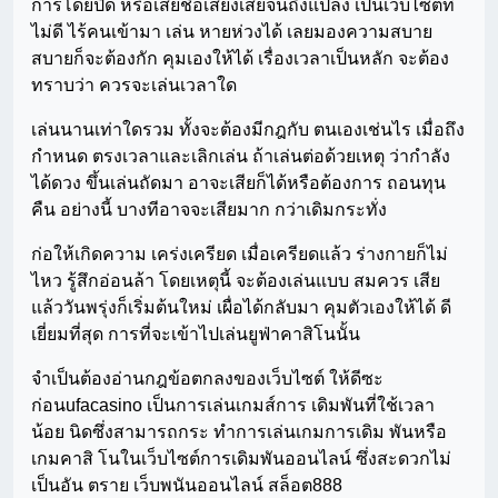
การโดยปิด หรือเสียชื่อเสียงเสียจนถึงแปลง เป็นเว็บไซต์ที่
ไม่ดี ไร้คนเข้ามา เล่น หายห่วงได้ เลยมองความสบาย
สบายก็จะต้องกัก คุมเองให้ได้ เรื่องเวลาเป็นหลัก จะต้อง
ทราบว่า ควรจะเล่นเวลาใด
เล่นนานเท่าใดรวม ทั้งจะต้องมีกฎกับ ตนเองเช่นไร เมื่อถึง
กำหนด ตรงเวลาและเลิกเล่น ถ้าเล่นต่อด้วยเหตุ ว่ากำลัง
ได้ดวง ขึ้นเล่นถัดมา อาจะเสียก็ได้หรือต้องการ ถอนทุน
คืน อย่างนี้ บางทีอาจจะเสียมาก กว่าเดิมกระทั่ง
ก่อให้เกิดความ เคร่งเครียด เมื่อเครียดแล้ว ร่างกายก็ไม่
ไหว รู้สึกอ่อนล้า โดยเหตุนี้ จะต้องเล่นแบบ สมควร เสีย
แล้ววันพรุ่งก็เริ่มต้นใหม่ เผื่อได้กลับมา คุมตัวเองให้ได้ ดี
เยี่ยมที่สุด การที่จะเข้าไปเล่นยูฟ่าคาสิโนนั้น
จำเป็นต้องอ่านกฎข้อตกลงของเว็บไซต์ ให้ดีซะ
ก่อนufacasino เป็นการเล่นเกมส์การ เดิมพันที่ใช้เวลา
น้อย นิดซึ่งสามารถกระ ทำการเล่นเกมการเดิม พันหรือ
เกมคาสิ โนในเว็บไซต์การเดิมพันออนไลน์ ซึ่งสะดวกไม่
เป็นอัน ตราย เว็บพนันออนไลน์ สล็อต888