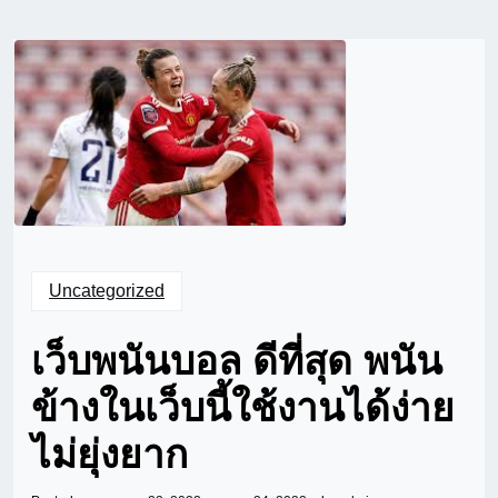
Uncategorized
เว็บพนันบอล ดีที่สุด พนัน
ข้างในเว็บนี้ใช้งานได้ง่าย
ไม่ยุ่งยาก