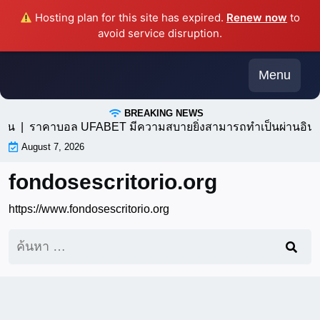
Hosting plan for this site has expired.
Renew now
to
avoid service disruption.
Skip
Menu
to
content
BREAKING NEWS
ราคาบอล UFABET มีความสบายยิ่งสามารถทำเป็นผ่านอินเทอร์เ
August 7, 2026
fondosescritorio.org
https://www.fondosescritorio.org
ค้นหา
สำหรับ: