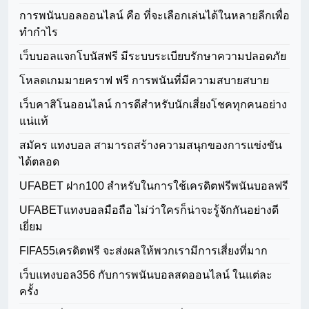
การพนันบอลออนไลน์ คือ ที่จะเลือกเล่นได้ในหลายลีกเพื่อ
ทำกำไร
เว็บบอลแจกโบนัสฟรี มีระบบระเบียบรักษาความปลอดภัย
โหลดเกมมายคราฟ ฟรี การพนันที่มีความสบายสบาย
เว็บคาสิโนออนไลน์ การดีสำหรับนักเสี่ยงโชคทุกคนอย่าง
แน่แท้
สมัคร แทงบอล สามารถสร้างความสนุกของการแข่งขัน
ได้ตลอด
UFABET ฝาก100 สำหรับในการใช้เครดิตฟรีพนันบอลฟรี
UFABETแทงบอลมือถือ ไม่ว่าใครก็น่าจะรู้จักกันอย่างดี
เยี่ยม
FIFA55เครดิตฟรี จะส่งผลให้พวกเรามีการเสี่ยงที่มาก
เว็บแทงบอล356 กับการพนันบอลสดออนไลน์ ในแต่ละ
ครั้ง