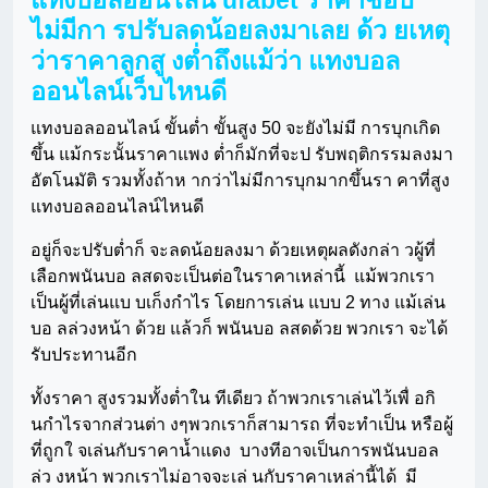
ไม่มีกา รปรับลดน้อยลงมาเลย ด้ว ยเหตุ
ว่าราคาลูกสู งต่ำถึงแม้ว่า แทงบอล
ออนไลน์เว็บไหนดี
แทงบอลออนไลน์ ขั้นต่ำ ขั้นสูง 50 จะยังไม่มี การบุกเกิด
ขึ้น แม้กระนั้นราคาแพง ต่ำก็มักที่จะป รับพฤติกรรมลงมา
อัตโนมัติ รวมทั้งถ้าห ากว่าไม่มีการบุกมากขึ้นรา คาที่สูง
แทงบอลออนไลน์ไหนดี
อยู่ก็จะปรับต่ำก็ จะลดน้อยลงมา ด้วยเหตุผลดังกล่า วผู้ที่
เลือกพนันบอ ลสดจะเป็นต่อในราคาเหล่านี้ แม้พวกเรา
เป็นผู้ที่เล่นแบ บเก็งกำไร โดยการเล่น แบบ 2 ทาง แม้เล่น
บอ ลล่วงหน้า ด้วย แล้วก็ พนันบอ ลสดด้วย พวกเรา จะได้
รับประทานอีก
ทั้งราคา สูงรวมทั้งต่ำใน ทีเดียว ถ้าพวกเราเล่นไว้เพื่ อกิ
นกำไรจากส่วนต่า งๆพวกเราก็สามารถ ที่จะทำเป็น หรือผู้
ที่ถูกใ จเล่นกับราคาน้ำแดง บางทีอาจเป็นการพนันบอล
ล่ว งหน้า พวกเราไม่อาจจะเล่ นกับราคาเหล่านี้ได้ มี