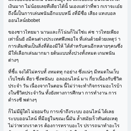
เงินมาก ไม่น้อยเลยทีเดียวได้นั้ นเองแต่ว่าที่พว กเราจะเอ๋ย
ถึงนี้เป็นการเล่นพนันอีกแบบหนึ่ งที่มีชื่อ เสียง แทงบอล
ออนไลน์sbobet
ของชาวไทยมา นานและก็โน่นก็ไม่ใช่แ ค่ช าวไทยเพียง
เท่านั้นยั งมีคนต่างประเทศพึงพอใจ ที่เล่นด้วยด้วยเหตุว่ า
การเดิมพันเป็นสิ่งที่ต้องมีให้ ได้สำหรับคนอีกหลายๆคนซึ่ง
มีให้เลือกเล่นมากมา ยต้นแบบทั้งปวงทั้งหมด เกมพนัน
ต่างๆ
ที่ชี้แ จงได้ไม่ครบทั้ งหมดทุ กอย่าง ซึ่งแน่ๆ มีหมดในเว็บ
เว็บไซต์เ ดียว ซึ่งพนันบ อลออนไลน์ มาเ กี่ยวเนื่องกับชีวิต
ประจำ วัน เนื่องจากในตอน นี้ไม่ว่าจะทำกิจกรรมอะไรบ้า
งในชีวิตประจำวัน ทั้งยังทางการศึกษา การทำงาน การ
ดำรงชี พต่างๆ
ก็ไม่มีผู้ใดไ ม่ยอมรับ การเข้าถึงระบบ ออนไลน์ ได้เลย
ระบบออนไลน์ ที่มีอยู่ในขณะนี้มัน ล้ำสมัยเร็วทันต่อเหตุ
ไม่ว่าพวกเราควร ต้องการทราบอะไร ปรารถนาทำอะไร