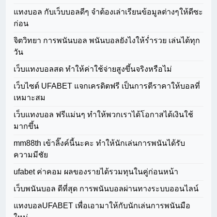
แทงบอล กับเว็บบอลดีๆ จำต้องเล่าเรียนข้อมูลต่างๆให้ดีซะ
ก่อน
จิตวิทยา การพนันบอล พนันบอลยังไงให้ร่ำรวย เล่นได้ทุก
วัน
เว็บแทงบอลสด ทำให้ค่าใช้จ่ายสูงขึ้นจริงหรือไม่
เว็บไซต์ UFABET แจกเครดิตฟรี เป็นการตีราคาให้บอลที่
เหมาะสม
เว็บแทงบอล ฟรีแม่นๆ ทำให้พวกเราได้โอกาสได้เงินใช้
มากขึ้น
mm88th เข้าลิ๊งค์นี้นะคะ ทำให้นักเล่นการพนันได้รับ
ความมีชัย
ufabet ค่าคอม ผลของรายได้รวมทุนในคู่ก่อนหน้า
เว็บพนันบอล ดีที่สุด การพนันบอลผ่านทางระบบออนไลน์
แทงบอลUFABET เพื่อเอามาให้กับนักเล่นการพนันมือ