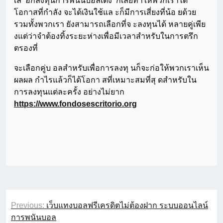
เลื อกลงทุนการพนันบอลเต็ง ก็เลยทำให้พวกเราได้
โอกาสที่กำลัง จะได้เงินใช้แล ะก็มีการเสี่ยงที่น้อ ยด้วย
รวมทั้งพวกเรา ยังสามารถเลือกที่จ ะลงทุนได้ หลายคู่เพีย
งแต่ว่าจำต้องทิ้งระยะห่างเพื่อมีเวลาสำหรับในการตรึก
ตรองที่
จะเลือกคู่บ อลสำหรับเพื่อการลงทุ นก็จะก่อให้พวกเราเห็น
ผลผล กำไรแล้วก็ได้โอกา สที่เหมาะสมที่สุ ดสำหรับใน
การลงทุนแต่ละครั้ง อย่างไม่ยาก
https://www.fondosescritorio.org
แนะแนว
Previous:
เว็บแทงบอลฟรีเครดิตไม่ต้องฝาก ระบบออนไลน์
เรื่อง
การพนันบอล