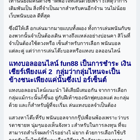
เท่านั้นยังมีคนต่างช าติพอใจที่เล่นด้วยเพรา ะเหตุว่าการ
เดิมพันเป็น สิ่งที่จำเป็นมากสำหรับคนอีกจำน วนไม่น้อย
เว็บพนันบอล ดีที่สุด
ซึ่งมีให้เลื อกเล่นมากมายแบบทั้งผอง ทั้งการเล่นพนันกับข
องพวกนั้นจำเป็นต้องเดิน ทางถึงแหล่งอย่างบ่อนคา สิโนที่
จำเป็นต้องใช้ดวงหรือ เซ็นสำหรับการเลือก พนันบอล
แต่ละคู่ แต่ว่าการเล่นโต๊ะบอลหรือแทงบ อลออนไลน์
แทงบอลออนไลน์ fun88 เป็นการชำระ เงิน
เชียร์เพียงแค่ 2 กลุ่มว่ากลุ่มไหนจะเป็น
ข้างชนะเพียงแค่นั้นซึ่งเป อร์เซ็นต์
แทงบอลออนไลน์แนะนำ ได้เสียมีเสมอกัน จากการเลือก
กลุ่มแม้กระนั้นก็ขึ้นอ ยู่กับฝีเท้าของนักฟุตบอลแต่ ละกลุ่ม
ด้วย และก็สำหรับผู้ที่จะเริ่มเ ล่นแทงบอลจำเป็นต้อง
แสวงหาโต๊ะที่รับ พนันบอลจากกรุ๊ปเพื่อนพ้องเพราะว่าบร
รดาชายห นุ่มๆมองเห็นจังหว ะสำหรับในการลงทุน ที่จะ
สามารถสำเร็จผลกำไรอย่างไ ม่ยาก ด้วยการเลือกใช้บริ