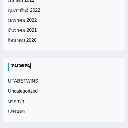
มีนาคม 2022
กุมภาพันธ์ 2022
มกราคม 2022
ธันวาคม 2021
สิงหาคม 2020
หมวดหมู่
UFABETWINS
Uncategorized
บาคาร่า
แทงบอล