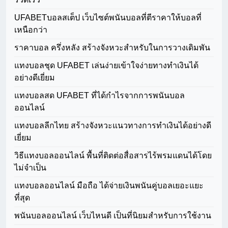
UFABETบอลสเต็ป เว็บไซต์พนันบอลที่ตีราคาให้บอลที่
เหนือกว่า
ราคาบอล ครึ่งหลัง สร้างจังหวะสำหรับในการวางเดิมพัน
แทงบอลชุด UFABET เล่นง่ายเข้าใจง่ายทางทำเงินได้
อย่างดีเยี่ยม
แทงบอลสด UFABET ที่ได้กำไรจากการพนันบอล
ออนไลน์
แทงบอลลีกไทย สร้างจังหวะแนวทางการทำเงินได้อย่างดี
เยี่ยม
วิธีแทงบอลออนไลน์ พื้นที่ติดต่อสื่อสารไร้พรมแดนได้โดย
ไม่จำเป็น
แทงบอลออนไลน์ มือถือ ได้จ่ายเงินพนันคู่บอลเยอะแยะ
ที่สุด
พนันบอลออนไลน์ เว็บไหนดี เป็นที่นิยมสำหรับการใช้งาน