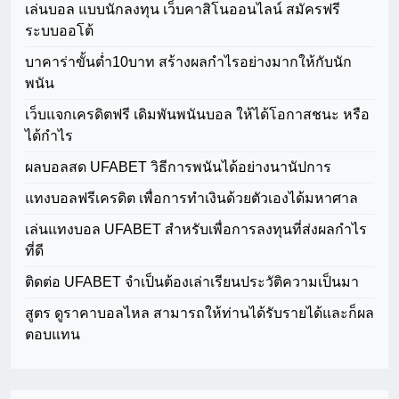
เล่นบอล แบบนักลงทุน เว็บคาสิโนออนไลน์ สมัครฟรี
ระบบออโต้
บาคาร่าขั้นต่ำ10บาท สร้างผลกำไรอย่างมากให้กับนัก
พนัน
เว็บแจกเครดิตฟรี เดิมพันพนันบอล ให้ได้โอกาสชนะ หรือ
ได้กำไร
ผลบอลสด UFABET วิธีการพนันได้อย่างนานัปการ
แทงบอลฟรีเครดิต เพื่อการทำเงินด้วยตัวเองได้มหาศาล
เล่นแทงบอล UFABET สำหรับเพื่อการลงทุนที่ส่งผลกำไร
ที่ดี
ติดต่อ UFABET จำเป็นต้องเล่าเรียนประวัติความเป็นมา
สูตร ดูราคาบอลไหล สามารถให้ท่านได้รับรายได้และก็ผล
ตอบแทน