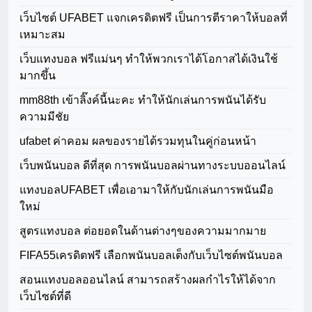
เว็บไซต์ UFABET แจกเครดิตฟรี เป็นการตีราคาให้บอลที่
เหมาะสม
เว็บแทงบอล ฟรีแม่นๆ ทำให้พวกเราได้โอกาสได้เงินใช้
มากขึ้น
mm88th เข้าลิ๊งค์นี้นะคะ ทำให้นักเล่นการพนันได้รับ
ความมีชัย
ufabet ค่าคอม ผลของรายได้รวมทุนในคู่ก่อนหน้า
เว็บพนันบอล ดีที่สุด การพนันบอลผ่านทางระบบออนไลน์
แทงบอลUFABET เพื่อเอามาให้กับนักเล่นการพนันมือ
ใหม่
สูตรแทงบอล ต่อยอดในด้านต่างๆของความมากมาย
FIFA55เครดิตฟรี เลือกพนันบอลเต็งกับเว็บไซต์พนันบอล
สอนแทงบอลออนไลน์ สามารถสร้างผลกำไรให้ได้จาก
เว็บไซต์ที่ดี