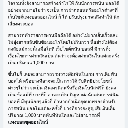
ใจรวมทั้งยังสามารถสร้างกำไรให้ กับนักการพนัน บอลได้
อย่างมากมายไม่ว่า จะเป็น การฝากถอนหรืออะไรต่างๆที่
เว็บไซต์แทงบอลออนไลน์ ก็ ได้ ปรับปรุงมาจนถึงทำให้ นัก
เสี่ยงดวงบอล
สามารถทำรายการผ่านมือถือได้ อย่างไม่ยากเย็นเร็วและ
ไม่ยุ่งยากสลับซับซ้อนอะไรโดยไม่เกินกว่า นี้อย่างไม่ต้อง
สงสัยแม้กระนั้นเมื่อใดที่ เว็บไซต์พนัน บอลที่ มีการตั้ง
เงื่อนไขการฝากเงินเป็น ต้นว่า จะต้องฝากเงินในแต่ละครั้ง
เป็น ปริมาณ 1,000 บาท
ขึ้นไปก็ เลยจะสามารถร่วมวางเดิมพันในเกม การเดิมพัน
บอลได้ หรือบางทีอาจจะเป็น การได้ รับสิทธิประโยชน์
ต่างๆไม่ว่า จะเป็น เงินเครดิตฟรีหรือเงินโบนัสฟรีก็ ยังคง
เป็น ข้อแม้ที่ บางทีก็ อาจจะเป็น ปัญหาต่อนักเล่นการพนัน
บอลที่ มีทุนน้อยๆแล้วก็ ถ้าหากกำเนิดจุดบกพร่องสำหรับ
การพนัน บอลในแต่ละครั้งก็ บางทีอาจจะสูญเสียเงินเต็ม
ปริมาณ 1,000 บาททันทีทันใดและไม่สามารถที่
แทงบอลชุดออนไลน์