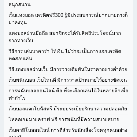
สนุกสนาน
เว็บแทงบอล เครดิตฟรี300 ผู้มีประสบการณ์มากมายต่างก็
มาลงทุน
แทงบอลผ่านมือถือ สมาชิกจะได้รับสิทธิประโยชน์มาก
จากทางเว็บ
วิธีการ เล่นบาคาร่า ให้เงิน ไม่ว่าจะเป็นการแจกเครดิต
ทดสอบเล่น
วิธีแทงบอลผ่านเว็บ มีการวางเดิมพันในราคาอย่างต่ำด้วย
เว็บพนันบอล เว็บไหนดี มีการวางเป้าหมายไว้อย่างชัดเจน
การพนันบอลออนไลน์ คือ ที่จะเลือกเล่นได้ในหลายลีกเพื่อ
ทำกำไร
เว็บบอลแจกโบนัสฟรี มีระบบระเบียบรักษาความปลอดภัย
โหลดเกมมายคราฟ ฟรี การพนันที่มีความสบายสบาย
เว็บคาสิโนออนไลน์ การดีสำหรับนักเสี่ยงโชคทุกคนอย่าง