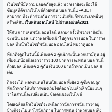
เว็บไซต์ที่มีความปลอดภัยสูงแล้ว พวกเรายังจะต้องได้
ข้อมูลที่ดีจากเว็บไซต์ด้วยพนัน บอล วันนี้UFABET
สามารถ ที่จะทำร่วมกับ การวางเดิมพัน กีฬาประเภทอื่นๆ
สร้างสีสัน
เว็บพนันออนไลน์ ไม่ผ่านเอเย่นต์2021
ให้กับ การ เล่นพนัน ออนไลน์ หลายๆครั้งที่พวกเราตั้งมั่น
จะพนัน บอล แต่ว่าพอเพียงเข้าไปดูกรยการบอล ในตาราง
บอล ที่หน้าเว็บไซต์พนัน บอล ออนไลน์ พบว่าคู่บอล
ที่น่าดึงดูดในวันนี้มีเพียงแค่ 2 คู่แม้กระนั้นพวกเรามีทุน อยู่
เพียงแต่น้อยนิดเอาว่าราว 100 บาทการจะพนัน บอล วันนี้
ด้วยบอล เพียงแค่ 2 คู่กับ เงิน 100 บาทถ้าหากเป็น บอล ส
เต็ป
ก็คงจะได้ ผลทดแทนโน่นเป็น บอล ทั้งยัง 2 คู่ซึ่งชอบถูก
หักถ้าหากให้บริการของเว็บไซต์ออกไปแล้วเล็กน้อยแน่ๆ
ว่าในส่วนนี้จะเปลี่ยนเป็น ข้อเด่นของเว็บไซต์
โดยเฉลี่ยแล้วเว็บไซต์จะเหนือกว่านักการพนัน ราวๆอยู่
บ้างถึงจะไม่เท่าไรนักก็ตาม ในการพนัน จำพวกบอล เต็ง