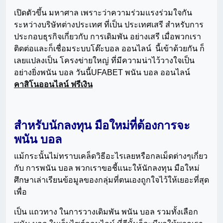
เปิดตัวขึ้น มหาศาล เพราะว่าความร่วมแรงร่วมใจกัน
ระหว่างบริษัทต่างประเทศ ที่เป็น ประเทศเสรี สำหรับการ
ประกอบธุรกิจเกี่ยวกับ การเดิมพัน อย่างเสรี เมื่อพวกเรา
ติดต่อและ
ก็เชื่อมระบบโต๊ะบอล ออนไลน์ นี้เข้าด้วยกัน ก็
เลยแปลงเป็น โครงข่ายใหญ่ ที่มีความน่าไว้วางใจเป็น
อย่างยิ่งพนัน บอล วันนี้UFABET พนัน บอล ออนไลน์
คาสิโนออนไลน์ ฟรีเงิน
สำหรับนักลงทุน มือใหม่ที่ต้องการจะ
พนัน บอล
แม้กระนั้นไม่ทราบเคล็ดวิธีอะไรเลยหรือกลเม็ดต่างๆเกี่ยว
กับ การพนัน บอล พวกเราขอชี้แนะให้นักลงทุน มือใหม่
ศึกษาเล่าเรียนข้อมูลของกลุ่มที่ตนเองถูกใจไว้ให้เยอะที่สุด
เพื่อ
เป็น แถวทาง ในการวางเดิมพัน พนัน บอล รวมทั้งเลือก