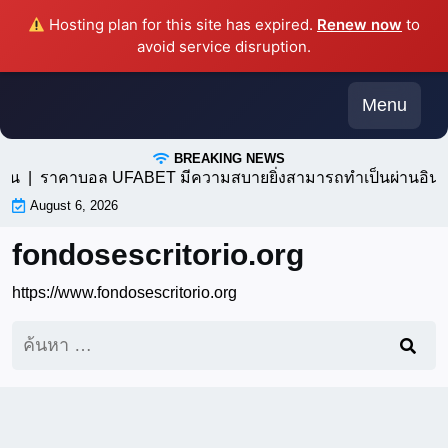
Hosting plan for this site has expired.
Renew now
to
avoid service disruption.
Skip
Menu
to
content
BREAKING NEWS
ราคาบอล UFABET มีความสบายยิ่งสามารถทำเป็นผ่านอินเทอร์เ
August 6, 2026
fondosescritorio.org
https://www.fondosescritorio.org
ค้นหา
สำหรับ: