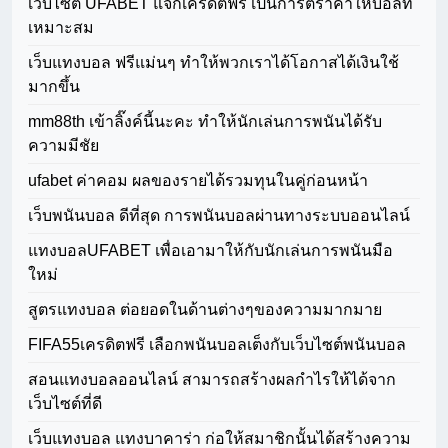
เว็บไซต์ UFABET แจกเครดิตฟรี เป็นการตีราคาให้บอลที่
เหมาะสม
เว็บแทงบอล ฟรีแม่นๆ ทำให้พวกเราได้โอกาสได้เงินใช้
มากขึ้น
mm88th เข้าลิ๊งค์นี้นะคะ ทำให้นักเล่นการพนันได้รับ
ความมีชัย
ufabet ค่าคอม ผลของรายได้รวมทุนในคู่ก่อนหน้า
เว็บพนันบอล ดีที่สุด การพนันบอลผ่านทางระบบออนไลน์
แทงบอลUFABET เพื่อเอามาให้กับนักเล่นการพนันมือ
ใหม่
สูตรแทงบอล ต่อยอดในด้านต่างๆของความมากมาย
FIFA55เครดิตฟรี เลือกพนันบอลเต็งกับเว็บไซต์พนันบอล
สอนแทงบอลออนไลน์ สามารถสร้างผลกำไรให้ได้จาก
เว็บไซต์ที่ดี
เว็บแทงบอล แทงบาคาร่า ก่อให้สมาชิกนั้นได้สร้างความ