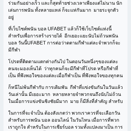
ร่วมกันอย่างเร็ว และก็สุดท้ายช่วงเวลาเพียงแต่ไม่นาน นัก
เล่นการพนัน ทั้งหลายแหล่ ก็จะแห่กันมาก มายระจุกตัว
อยู่
ที่เว็บไซต์พนัน บอล UFABET แล้วก็ใช้เว็บไซต์แห่งนี้
สำหรับเพื่อการสร้างรายได้ อีกเยอะแยะนับไม่ถ้วนพนัน
บอล วันนี้UFABET การต่อว่าดตามกีฬาแต่ละจำพวกก็จะ
มีกีฬา
โปรดที่ติดตามแตกต่างกันไป ในตอนวันหนึ่งๆของแต่ละ
คนจะมองเห็นได้ ว่าทุกคนก็จะมีกีฬาที่โปรด หรือกีฬาที่
เป็น ที่พึงพอใจของแต่ละเมื่อกีฬาเป็น ที่พึงพอใจของทุกคน
ก็หนีไม่พ้นกีฬากับ การเดิมพัน กีฬาที่แข่งขันกันในวันแล้ว
วันเล่านั้น มีเยอะมาก หลายหลายจำพวกจนถึงนับไม่ถ้วน
ในเมื่อการแข่งขันชิงชัยมีมาก มาย ก็มีสิ่งที่สำคัญ สำหรับ
ในการที่จะจำเป็น ต้องสังเกตว่า พวกเราควรที่จะเลือกวัน
สำหรับการพนัน บอล ออนไลน์ ในวันไหน เมื่อการที่พวก
เราถูกใจ สำหรับในการเชียร์บอล รวมทั้งแปลงมาเป็น การ