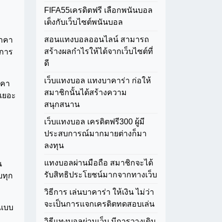
ม
FIFA55เครดิตฟรี เลือกพนันบอล
เต็งกับเว็บไซต์พนันบอล
สอนแทงบอลออนไลน์ สามารถ
บาคา
สร้างผลกำไรให้ได้จากเว็บไซต์ที่
ีการ
ดี
เว็บแทงบอล แทงบาคาร่า ก่อให้
าคา
สมาชิกนั้นได้สร้างความ
 เยอะ
สนุกสนาน
เว็บแทงบอล เครดิตฟรี300 ผู้มี
ะ
ประสบการณ์มากมายต่างก็มา
ลงทุน
แทงบอลผ่านมือถือ สมาชิกจะได้
น
รับสิทธิประโยชน์มากจากทางเว็บ
บทุก
วิธีการ เล่นบาคาร่า ให้เงิน ไม่ว่า
จะเป็นการแจกเครดิตทดสอบเล่น
กแบบ
วิธีแทงบอลผ่านเว็บ มีการวางเดิม