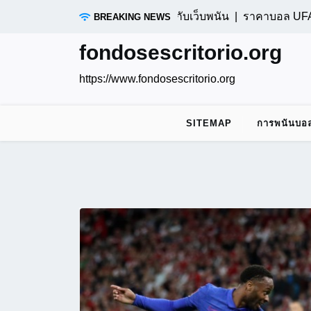
Skip
ว่าจะอยู่ไหนก็เลือกเล่นได้กับเว็บพนัน |
ราคาบอล UFABET มีคว
BREAKING NEWS
to
content
fondosescritorio.org
https://www.fondosescritorio.org
SITEMAP
การพนันบอลที