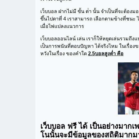
เว็บบอล ฝากไม่มี ขั้น ต่ํา นั้น จำเป็นที่จะต
ขึ้นไปตาที่ 4 เราสามารถ เลือกตามข้างที่ชนะ ไ
เมื่อไพ่แปลงแนวการ
เว็บบอลออนไลน์ เล่น เราก็ให้หยุดเล่นรวมถึงแป
เป็นการพนันที่ตอบปัญหา ได้จริงไหม ในเรื่อง
หวังในเรื่อง ของคำใด
2.5บอลสูงต่ำ คือ
เว็บบอล ฟรี ได้ เป็นอย่างมาก
โนนั้นจะมีข้อมูลของสถิติมากม