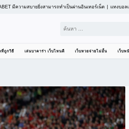
ามสบายยิ่งสามารถทำเป็นผ่านอินเทอร์เน็ต |
แทงบอลเว็บไหน ดีท
ค้นหา
สำหรับ:
่ถูกวิธี
เล่นบาคาร่า เว็บไหนดี
เว็บหวยจ่ายไม่อั้น
เว็บพ