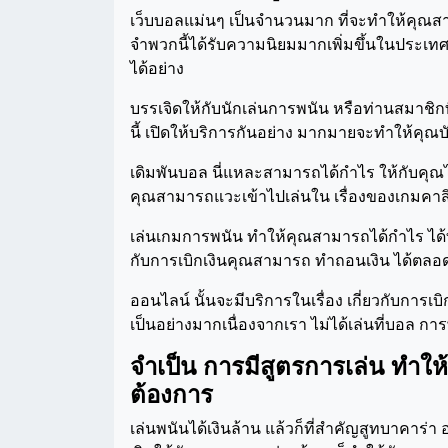
เว็บบอลแม่นๆ เป็นจำนวนมาก ที่จะทำให้คุณสามา
จำพวกนี้ได้รับความนิยมมากเพิ่มขึ้นในประเทศ
ได้อย่าง
บรรเจิดให้กับนักเล่นการพนัน หรือท่านสมาชิกท
นี้ เปิดให้บริการกันอย่าง มากมายจะทำให้คุณบั
เดิมพันบอล นี่แหละสามารถได้กำไร ให้กับคุณไ
คุณสามารถแวะเข้าไปเล่นใน เรื่องของเกมคาสิโน
เล่นเกมการพนัน ทำให้คุณสามารถได้กำไร ได้ทุกเม
กับการเบิกเงินคุณสามารถ ทำถอนเงิน ได้ตลอ
ออนไลน์ นั้นจะมีบริการในเรื่อง เกี่ยวกับการเ
เป็นอย่างมากเนื่องจากเรา ไม่ได้เล่นที่บอล กา
จำเป็น การมีสูตรการเล่น ทำใ
ต้องการ
เล่นพนันได้เงินล้าน แล้วก็ที่สำคัญสูทบาคาร่า อ