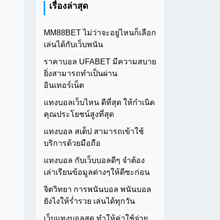
เรื่องล่าสุด
MM88BET ไม่ว่าจะอยู่ไหนก็เลือก
เล่นได้กับเว็บพนัน
ราคาบอล UFABET มีความสบาย
ยิ่งสามารถทำเป็นผ่าน
อินเทอร์เน็ต
แทงบอลเว็บไหน ดีที่สุด ให้กำเนิด
คุณประโยชน์สูงที่สุด
แทงบอล สเต็ป สามารถเข้าใช้
บริการด้วยมือถือ
แทงบอล กับเว็บบอลดีๆ จำต้อง
เล่าเรียนข้อมูลต่างๆให้ดีซะก่อน
จิตวิทยา การพนันบอล พนันบอล
ยังไงให้ร่ำรวย เล่นได้ทุกวัน
เว็บแทงบอลสด ทำให้ค่าใช้จ่าย