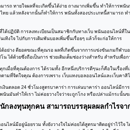
รถ ทายใจผลที่จะเกิดขึ้นได้ง่าย ถางมากเพิ่มขึ้น ทำให้การพนันทั้
ไทย แล้วหลังจากนั้นก็ทำให้การ พนันทั้งสองประเภทนี้สามารถ ทำ
ี่ได้ปฏิบัติ การลงทะเบียนเป็นสมาชิกกับทางเว็บ พนันออนไลน์ที่
นเทิงใจ ไปกับการเดิมพันบอลเพิ่มขึ้นเรื่อยๆ แล้วก็จะก่อให้การ
ด้อย่าง ดียอดขณะที่คุณรอ ผลที่เกิดขึ้นจากการแข่งขันเกมกีฬาบ
 ได้ด้วยซึ่งถือเป็นการ ช่วยเติมเต็มช่องว่างสำหรับ สำหรับเพื่อก
ื่อที่คุณต้องการ ได้รวมทั้ง อีกหนึ่งบริการดีๆนะก็คือในเรื่องที่เก
ดตามที่จิตใจคุณ ต้องการเพราะ เว็บแทงบอลออนไลน์และเว็บคาสิ
บิกเงินตลอด 24 ชั่วโมงสูตรบาคาร่า การเล่นบาคาร่า ออนไลน์มีการเ
รพนันมันทำให้เรา ไม่ค่อยวางใจว่าจะถูกโกง หรือเปล่าแม้กระนั้นขอ
ห้นักลงทุนทุกคน สามารถบรรลุผลผลกำไรจาก 
อนไลน์มีอยู่น้อยรวม ทั้งยังวางใจไม่ค่อยได้สูตรมาติดอยู่ร่าไว้ใจ ไ