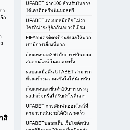
UFABET ฝาก100 สำหรับในการ
ใช้เครดิตฟรีพนันบอลฟรี
 ตา
อีก
UFABETแทงบอลมือถือ ไม่ว่า
ใครก็น่าจะรู้จักกันอย่างดีเยี่ยม
า
FIFA55เครดิตฟรี จะส่งผลให้พวก
รถ
เรามีการเสี่ยงที่มาก
เว็บแทงบอล356 กับการพนันบอล
สดออนไลน์ ในแต่ละครั้ง
ผลบอลเมื่อคืน UFABET สามารถ
ที่จะสร้างความตรึงใจให้นักพนัน
เว็บแทงบอลขั้นต่ำ10บาท บรรลุ
ผลสำเร็จหรือได้รับกำไรคืนมา
UFABET การเดิมพันออนไลน์ที่
สามารถเล่นง่ายได้เงินรวดเร็ว
าสิ
UFABETบอลสเต็ป เว็บไซต์พนัน