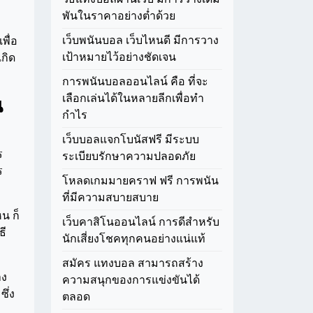
พันในราคาอย่างต่ำด้วย
เว็บพนันบอล เว็บไหนดี มีการวาง
พื่อ
เป้าหมายไว้อย่างชัดเจน
กิด
การพนันบอลออนไลน์ คือ ที่จะ
เลือกเล่นได้ในหลายลีกเพื่อทำ
น
กำไร
เว็บบอลแจกโบนัสฟรี มีระบบ
ร
ระเบียบรักษาความปลอดภัย
ร
โหลดเกมมายคราฟ ฟรี การพนัน
ที่มีความสบายสบาย
หน ก็
เว็บคาสิโนออนไลน์ การดีสำหรับ
ธี
นักเสี่ยงโชคทุกคนอย่างแน่แท้
สมัคร แทงบอล สามารถสร้าง
าง
ความสนุกของการแข่งขันได้
ซึ่ง
ตลอด