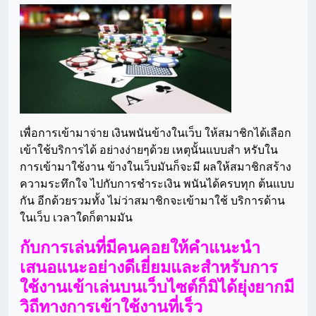
เพื่อการเข้ามาจ่าย เงินพนันข้างในเว็บ ให้สมาชิกได้เลือก
เข้าใช้บริการได้ อย่างง่ายๆด้วย เหตุนั้นแบบสำ หรับใน
การเข้ามาใช้งาน ข้างในเว็บมันก็จะมี ผลให้สมาชิกสร้าง
ความระทึกใจ ไปกับการชำระเงิน พนันได้ครบทุก ต้นแบบ
กัน อีกด้วยรวมทั้ง ไม่ว่าสมาชิกจะเข้ามาใช้ บริการด้าน
ในเว็บ เวลาใดก็ตามมัน
กับการเล่นที่มีคนคอยให้คำแนะนำ
เสนอแนะอย่างดีเยี่ยมและสำหรับการ
ใช้งานเข้าเล่นบนเว็บไซต์ก็มิได้ยุ่งยากมี
วิถีทางการเข้าใช้งานที่เร็ว