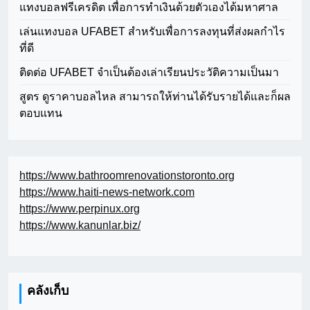
แทงบอลฟรีเครดิต เพื่อการทำเงินด้วยตัวเองได้มหาศาล
เล่นแทงบอล UFABET สำหรับเพื่อการลงทุนที่ส่งผลกำไร
ที่ดี
ติดต่อ UFABET จำเป็นต้องเล่าเรียนประวัติความเป็นมา
สูตร ดูราคาบอลไหล สามารถให้ท่านได้รับรายได้และก็ผล
ตอบแทน
https://www.bathroomrenovationstoronto.org
https://www.haiti-news-network.com
https://www.perpinux.org
https://www.kanunlar.biz/
คลังเก็บ