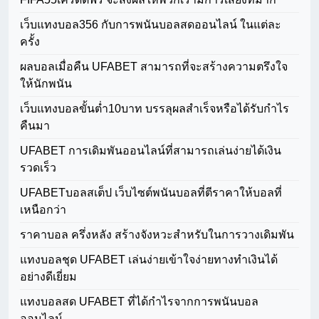
เว็บแทงบอล356 กับการพนันบอลสดออนไลน์ ในแต่ละ
ครั้ง
ผลบอลเมื่อคืน UFABET สามารถที่จะสร้างความตรึงใจ
ให้นักพนัน
เว็บแทงบอลขั้นต่ำ10บาท บรรลุผลสำเร็จหรือได้รับกำไร
คืนมา
UFABET การเดิมพันออนไลน์ที่สามารถเล่นง่ายได้เงิน
รวดเร็ว
UFABETบอลสเต็ป เว็บไซต์พนันบอลที่ตีราคาให้บอลที่
เหนือกว่า
ราคาบอล ครึ่งหลัง สร้างจังหวะสำหรับในการวางเดิมพัน
แทงบอลชุด UFABET เล่นง่ายเข้าใจง่ายทางทำเงินได้
อย่างดีเยี่ยม
แทงบอลสด UFABET ที่ได้กำไรจากการพนันบอล
ออนไลน์