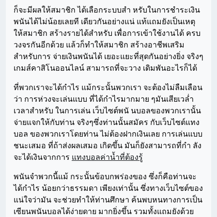
ก็จะมีผลให้สมาชิก ได้เลือกระบบสำ หรับในการชำระเงิน
พนันได้ไม่น้อยเลยที เดียวกันอย่างแน่ แท้แถมยังเป็นเหตุ
ให้สมาชิก สร้างรายได้สำหรับ เพื่อการเข้าใช้งานได้ ครบ
วงจรกันอีกด้วย แล้วก็ทำให้สมาชิก สร้างอาชีพเสริม
สำหรับการ จ่ายเงินพนันได้ เยอะแยะที่สุดกันอย่างยิ่ง จริงๆ
เกมส์คาสิโนออนไลน์ สามารถที่จะวาง เดิมพันอะไรก็ได้
ที่พวกเราจะได้กำไร แม้กระนั้นพวกเรา จะต้องไม่ลืมเลือน
ว่า การห่วงจะเล่นแบบ ที่ได้กำไรมากมาย ๆมันเสียเวล่ำ
เวลาสำหรับ ในการเล่น เว็บไซต์พนั นบอลของพวกเรานั้น
จ่ายแจกให้กับท่าน จริงๆซึ่งท่านนั้นสมัคร กับเว็บไซต์แทง
บอล ของพวกเราโดยท่าน ไม่ต้องฝากเงินเลย การเล่นแบบ
ชนะเสมอ ที่ถ้าส่งผลเสมอ เกิดขึ้น มันก็ยังสามารถที่กำ ลัง
จะได้เงินจากการ
แทงบอลค่าน้ำที่ต้องรู้
พนันจำพวกนี้แม้ กระนั้นข้อบกพร่องของ ซึ่งก็คือท่านจะ
ได้กำไร น้อยกว่าธรรมดา เพียงเท่านั้น ซึ่งทางเว็บไซต์ของ
แน่ใจว่ามัน จะช่วยทำให้ท่านศึกษา ค้นพบหนทางการเป็น
เซียนพนันบอลได้ง่ายดาย มากยิ่งขึ้น รวมทั้งแถมยังด้วย