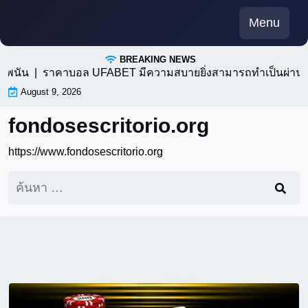
Skip
Menu
to
content
BREAKING NEWS
ัน |
ราคาบอล UFABET มีความสบายยิ่งสามารถทำเป็นผ่านอินเทอ
August 9, 2026
fondosescritorio.org
https://www.fondosescritorio.org
ค้นหา
สำหรับ: