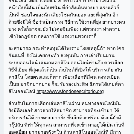
ออนไลน์ ได้อย่างดีเยี่ยม สำหรับในการ เข้ามาเล่นบน
หน้าเว็บนี้มัน เป็นเว็บพนัน ที่กำลังเดินทางมา แรงแล้วก็
เป็นที่ ชอบใจของนัก เสี่ยงโชคกันเยอะ แยะที่สุดกัน อีก
ด้วยซึ่งมิได้ ชื่อว่าเป็นกรรม วิธีการใช้งานที่ยุ่ง ยากบางคน
บาง ครั้งก็อาจจะยัง ไม่เคยชินเพียง แต่พวกเรา ทำความ
เข้าใจกฎข้อต กลงการใช้ แรงงานพวกเราก็
จะสามารถ กระทำลงทุนได้ไพเราะ โดยเหตุนี้ถ้า หากใคร
กันแน่ที่ ยังไม่เคยกระทำ ลงทุนพัน การเล่าเรียนผ่าน
ระบบออนไลน์ เล่นเกมคาสิโน ออนไลน์ท่านจึง ควรเลือก
วิธีที่เยี่ยม ที่สุดแล้วก็เป็น เว็บไซต์ที่เปิดให้ บริการเกี่ยวกับ
คาสิโน โดยตรงและก็พาก เพียรเลือกที่มีคน ลงทะเบียน
เป็นส มาชิกมากมาย ก็จะรับรองประสิท ธิภาพได้เกมส์คา
สิโนออนไลน์
https://www.fondosescritorio.org
สำหรับในการ เลือกเล่นคาสิโนผ่าน หนทางออนไลน์มัน
ยังมีดีลเลอร์ สาวสวยให้สมาชิก สามารถที่จะเข้ามา ใช้
บริการกันได้ ง่ายดายมากยิ่ง ขึ้นอีกด้วยพร้อม ด้วยนี้ยังมี
กรุ๊ปลับ ที่ทำให้ทุกคน สามารถที่จะเข้า มาอยู่ได้เป็น เว็บที่
ยอดเยี่ยม มากมายจริงๆใน ด้านคาสิโนออนไลน์ที่ มีการ