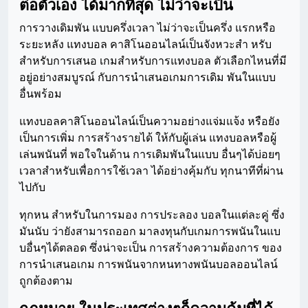
ต่อตัวเอง ได้มากที่สุด ไม่ว่าจะเป็น
การวางเดิมพัน แบบครึ่งเวลา ไม่ว่าจะเป็นครึ่ง แรกหรือ
ระยะหลัง แทงบอล คาสิโนออนไลน์เป็นจังหวะสำ หรับ
สำหรับการเสนอ เกมสำหรับการแทงบอล ตัวเลือกไหนที่มี
อยู่อย่างสมบูรณ์ กับการนำเสนอเกมการเดิม พันในแบบ
อื่นพร้อม
แทงบอลคาสิโนออนไลน์เป็นความอย่างแจ่มแจ้ง หรือยัง
เป็นการเพิ่ม การสร้างรายได้ ให้กับผู้เล่น แทงบอลหรือผู้
เล่นพนันที่ พอใจในด้าน การเดิมพันในแบบ อื่นๆได้บ่อยๆ
เวลาสำหรับเพื่อการใช้เวลา ได้อย่างคุ้มกับ ทุกนาทีที่ผ่าน
ไปกับ
ทุกหน สำหรับในการมอง การประลอง บอลในแต่ละคู่ ซึ่ง
มันนับ ว่ายังสามารถออก มาลงทุนกับเกมการพนันในแบ
บอื่นๆได้ตลอด ซึ่งน่าจะเป็น การสร้างความต้องการ ของ
การนำเสนอเกม การพนันจากหนทางพนันบอลออนไลน์
ถูกต้องตาม