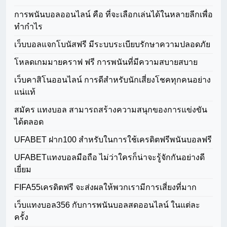
การพนันบอลออนไลน์ คือ ที่จะเลือกเล่นได้ในหลายลีกเพื่อ
ทำกำไร
เว็บบอลแจกโบนัสฟรี มีระบบระเบียบรักษาความปลอดภัย
โหลดเกมมายคราฟ ฟรี การพนันที่มีความสบายสบาย
เว็บคาสิโนออนไลน์ การดีสำหรับนักเสี่ยงโชคทุกคนอย่าง
แน่แท้
สมัคร แทงบอล สามารถสร้างความสนุกของการแข่งขัน
ได้ตลอด
UFABET ฝาก100 สำหรับในการใช้เครดิตฟรีพนันบอลฟรี
UFABETแทงบอลมือถือ ไม่ว่าใครก็น่าจะรู้จักกันอย่างดี
เยี่ยม
FIFA55เครดิตฟรี จะส่งผลให้พวกเรามีการเสี่ยงที่มาก
เว็บแทงบอล356 กับการพนันบอลสดออนไลน์ ในแต่ละ
ครั้ง