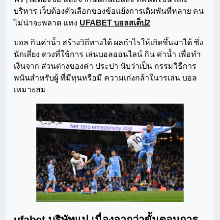
บริหาร เว็บต้องตัวเลือกของข้อแย้งการเดิมพันที่หลาย คน
ไม่น่าจะพลาด แทง
UFABET บอลสเต็ป2
บอล กินค่าน้ำ สร้างวิถีทางได้ ผลกำไรให้เกิดขึ้นมาได้ ซึ่ง
นักเสี่ยง ดวงที่ใช้การ เล่นบอลออนไลน์ กิน ค่าน้ำ เพื่อทำ
เงินจาก ส่วนต่างของค่า ประปา นับว่าเป็น กรรมวิธีการ
พนันสำหรับผู้ ที่มีทุนหรือมี ความเก่งกล้าในารเล่น บอล
เหมาะสม
ufabet บริษัทแม่ เนื่องจากว่าขั้นตอนการ