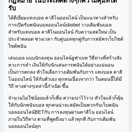
กฎหมาย ในประเทศต่างๆก็ความคุ้มที่ได้
รับ
ได้ดีเยี่ยมแทงบอล คาสิโนออนไลน์ เป็นแนวทางสำหรับ
การเปิดรับพนันบอลออนไลน์sbobet วางเดิมพันบอล
สำหรับแทงบอล คาสิโนออนไลน์ กับความสดใหม่ เป็น
ประจำตลอด ช่วงเวลา กับคู่บอลทุกคู่กับการสมัครเว็บไซต์
ไซต์พนัน
เล่นบอล แบบนักลงทุน ออนไลน์ยูฟ่าเบท วิธีทางที่สร้างจัง
หวะการทำ เงินให้กับนักเล่นการพนันได้อย่างแน่นอน
เป็นการตกลง หัวใจเลือกวางเดิมพันกับการ แทงบอล คาสิ
โนออนไลน์ ให้กับตัวเอง ทุกหนเนื่องจากว่า ในตอนนี้ได้มี
วิถี ทางต่างๆเหล่านี้กำเนิด ขึ้น
จำนวนไม่ใช่น้อยแล้วก็เพื่อ ความน่าไว้วาง หัวใจแล้วก็คุ้ม
ให้กับนักพนันบอล ทุกคนน่าจะสมัคเป็นพวกกับเว็บพนัน
บอลออนไลน์BETกับ การลงทุนผ่านคาสิโน ออนไลน์
ภายในวิถีทาง ตามที่พูดถึงมา แล้วทุกที กับการเดิมพัน
บอลออนไลน์ทุก