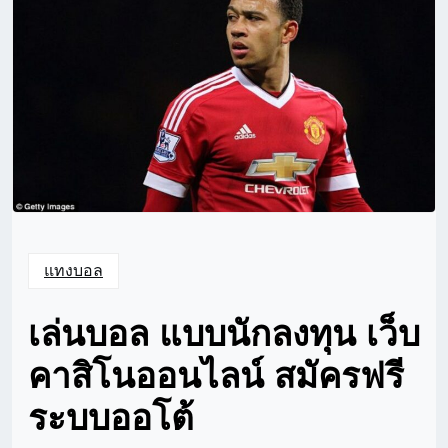
แทงบอล
เล่นบอล แบบนักลงทุน เว็บ
คาสิโนออนไลน์ สมัครฟรี
ระบบออโต้