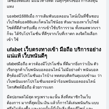
ได้ช่องที่ดีและ มีแนวทางที่ดี ในทุกๆครั้งของ การลงทุน
แทง
บอลbet1688เมื่อ การเดิมพันบอลออน ไลน์เป็นที่ชื่นชอบ
เว็บไซต์บอล88และก็คนไม่ใช่น้อย หันมามองหาเว็บไซต์
ไซต์ที่ดีสำหรับเพื่อ การเข้าใช้บริการรวม ทั้งหมดพวกเรา
ก็จะ ได้รับโปรโมชั่น ที่ดีๆจากเว็บที่เราตก ลงจิตใจเลือก
เข้า ใช้
ufabet เว็บตรงทางเข้า มือถือ บริการอย่าง
แน่แท้ เว็บพนันดีๆ
ufabetมือถือ ควรต้องมีโปรโมชั่น ที่ดีมากยิ่งกว่าเป็น ตัว
เรียกลูกค้าเว็บพนันบอลออนไลน์ ไม่มีอย่างต่ำ พนันบอล
ดีๆต้องมีโปรโมชั่นอะไรบ้าง ทดสอบคิดกันดุแบบขำนะ ว่า
เว็บพนันแจกโปรโมชั่นเจอหน้าร้อนพนันบอลออนไลน์
โทรศัพท์มือถือ ด้วยการแจก
มีดปอกผลไม้สุด หรูเพราะฉะนั้น สิ่งที่สมาชิกในเว็บ
ต้องการ มากที่สุดเป็น เงิน แล้วก็การได้เล่นพนันกัน แบบ
ฟรีๆไม่ต้องซื้อ และจากนั้นก็นี่เป็นสิ่ง ที่คนดีไซน์ และ