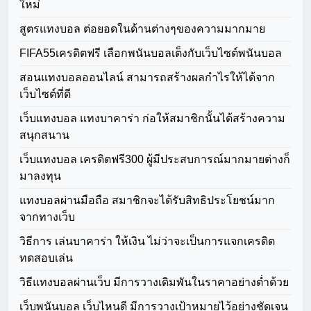
ใหม่
สูตรแทงบอล ต่อยอดในด้านต่างๆของความมากมาย
FIFA55เครดิตฟรี เลือกพนันบอลเต็งกับเว็บไซต์พนันบอล
สอนแทงบอลออนไลน์ สามารถสร้างผลกำไรให้ได้จาก
เว็บไซต์ที่ดี
เว็บแทงบอล แทงบาคาร่า ก่อให้สมาชิกนั้นได้สร้างความ
สนุกสนาน
เว็บแทงบอล เครดิตฟรี300 ผู้มีประสบการณ์มากมายต่างก็
มาลงทุน
แทงบอลผ่านมือถือ สมาชิกจะได้รับสิทธิประโยชน์มาก
จากทางเว็บ
วิธีการ เล่นบาคาร่า ให้เงิน ไม่ว่าจะเป็นการแจกเครดิต
ทดสอบเล่น
วิธีแทงบอลผ่านเว็บ มีการวางเดิมพันในราคาอย่างต่ำด้วย
เว็บพนันบอล เว็บไหนดี มีการวางเป้าหมายไว้อย่างชัดเจน