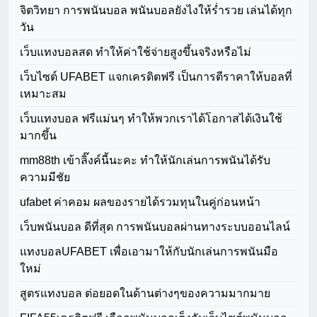
จิตวิทยา การพนันบอล พนันบอลยังไงให้ร่ำรวย เล่นได้ทุก
วัน
เว็บแทงบอลสด ทำให้ค่าใช้จ่ายสูงขึ้นจริงหรือไม่
เว็บไซต์ UFABET แจกเครดิตฟรี เป็นการตีราคาให้บอลที่
เหมาะสม
เว็บแทงบอล ฟรีแม่นๆ ทำให้พวกเราได้โอกาสได้เงินใช้
มากขึ้น
mm88th เข้าลิ๊งค์นี้นะคะ ทำให้นักเล่นการพนันได้รับ
ความมีชัย
ufabet ค่าคอม ผลของรายได้รวมทุนในคู่ก่อนหน้า
เว็บพนันบอล ดีที่สุด การพนันบอลผ่านทางระบบออนไลน์
แทงบอลUFABET เพื่อเอามาให้กับนักเล่นการพนันมือ
ใหม่
สูตรแทงบอล ต่อยอดในด้านต่างๆของความมากมาย