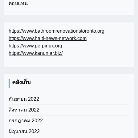
ตอบแทน
https://www.bathroomrenovationstoronto.org
https://www.haiti-news-network.com
https://www.perpinux.org
https://www.kanunlar.biz/
คลังเก็บ
กันยายน 2022
สิงหาคม 2022
กรกฎาคม 2022
มิถุนายน 2022