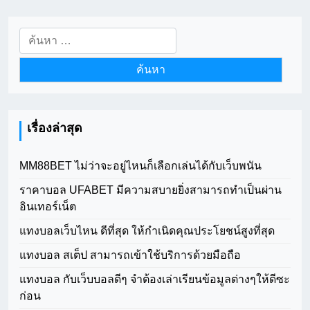
ค้นหา
สำหรับ:
เรื่องล่าสุด
MM88BET ไม่ว่าจะอยู่ไหนก็เลือกเล่นได้กับเว็บพนัน
ราคาบอล UFABET มีความสบายยิ่งสามารถทำเป็นผ่าน
อินเทอร์เน็ต
แทงบอลเว็บไหน ดีที่สุด ให้กำเนิดคุณประโยชน์สูงที่สุด
แทงบอล สเต็ป สามารถเข้าใช้บริการด้วยมือถือ
แทงบอล กับเว็บบอลดีๆ จำต้องเล่าเรียนข้อมูลต่างๆให้ดีซะ
ก่อน