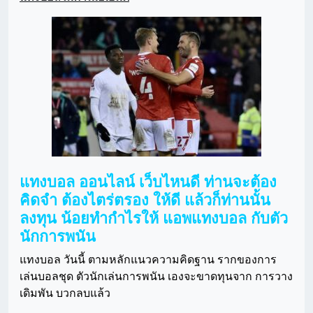
แทงบอล ออนไลน์ เว็บไหนดี ท่านจะต้อง
คิดจำ ต้องไตร่ตรอง ให้ดี แล้วก็ท่านนั้น
ลงทุน น้อยทำกำไรให้ แอพแทงบอล กับตัว
นักการพนัน
แทงบอล วันนี้ ตามหลักแนวความคิดฐาน รากของการ
เล่นบอลชุด ตัวนักเล่นการพนัน เองจะขาดทุนจาก การวาง
เดิมพัน บวกลบแล้ว