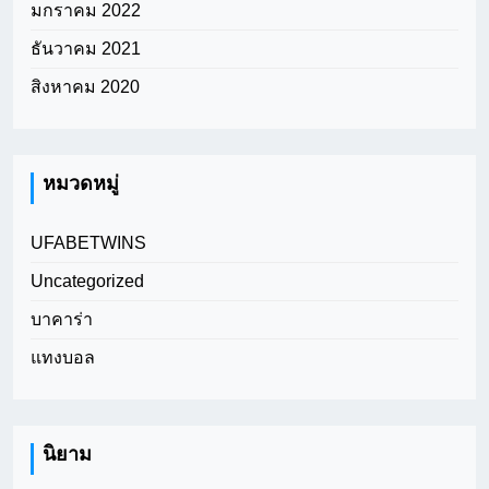
มกราคม 2022
ธันวาคม 2021
สิงหาคม 2020
หมวดหมู่
UFABETWINS
Uncategorized
บาคาร่า
แทงบอล
นิยาม