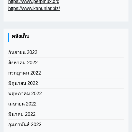
https://www.perpinux.org
https://www.kanunlar.biz/
คลังเก็บ
กันยายน 2022
สิงหาคม 2022
กรกฎาคม 2022
มิถุนายน 2022
พฤษภาคม 2022
เมษายน 2022
มีนาคม 2022
กุมภาพันธ์ 2022