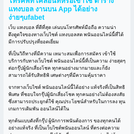
โทรศัพท์ เคลื่อนที่หรือเข้าใช้ ตาราง
แทงบอล งานบน App ได้อย่าง
ง่ายๆufabet
เว็บ แทงบอล ที่ดีที่สุด เล่นบนโทรศัพท์มือถือ ความน่า
ดึงดูดใจของทางเว็บไซต์ แทงบอลสด พนันออนไลน์นี้ที่ได้
มีการปรับปรุงที่ยอดเยี่ยม
ที่เป็นวิถีทางที่มีความ เหมาะสมเพื่อการสมัคร เข้าใช้
บริการกับทางเว็บไซต์ พนันออนไลน์นี้ที่เป็นความ ง่ายสุดๆ
ต่อกรุ๊ปผู้นักเสี่ยงโชค ทุกคนอย่างมากมายและก็ยัง
สามารถได้รับสิทธิพิ เศษต่างๆที่มีความคุ้มราคา
จากทางเว็บไซต์ พนันออนไลน์นี้ได้อย่าง แท้จริงที่เป็นสิทธิ
พิเศษ ที่ชอบใจกรุ๊ปผู้นักเสี่ยงโชค ทุกคนอย่างไม่ต้องสงสัย
ซึ่งสามารถประยุกต์ใช้ คุณประโยชน์สำหรับในการลง ทุน
เกมการเดิมพัน ออนไลน์ได้ใน
ทุกต้นแบบดังที่กรุ๊ป ผู้นักการพนันต้องการ ของทุกคนได้
อย่างแท้จริง ที่เป็นเว็บไซต์พนันออนไลน์ ที่ตรงต่อความ