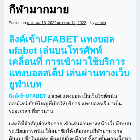
กีฬามากมาย
Posted on
มกราคม 13, 2022
มกราคม 14, 2022
by
admin
ลิงค์เข้าUFABET แทงบอล
ufabet เล่นบนโทรศัพท์
เคลื่อนที่ การเข้ามาใช้บริการ
แทงบอลสเต็ป เล่นผ่านทางเว็บ
ยูฟ่าเบท
ลิงค์เข้าUFABET
ufabet แทงบอล เป็นเว็บไซต์พนัน
ออนไลน์ ยักษ์ใหญ่ที่เปิดให้บริการ แทงบอลฟรี มาเป็น
ระยะเวลา ที่ยาวนาน
และก็ที่สำคัญสำหรับการ เข้าเล่นผ่านทางหน้า เว็บมีระบบ
ระเบียบการพนัน ให้สมาชิกได้ เลือกเกมกีฬามาก มาย
ต้นแบบซึ่งในแต่ละ ต้นแบบก็จะมีการ ชี้แจงขั้นตอนเนื้อหา