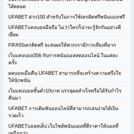
ได้ตลอด
UFABET ฝาก100 สำหรับในการใช้เครดิตฟรีพนันบอลฟรี
UFABETแทงบอลมือถือ ไม่ว่าใครก็น่าจะรู้จักกันอย่างดี
เยี่ยม
FIFA55เครดิตฟรี จะส่งผลให้พวกเรามีการเสี่ยงที่มาก
เว็บแทงบอล356 กับการพนันบอลสดออนไลน์ ในแต่ละ
ครั้ง
ผลบอลเมื่อคืน UFABET สามารถที่จะสร้างความตรึงใจ
ให้นักพนัน
เว็บแทงบอลขั้นต่ำ10บาท บรรลุผลสำเร็จหรือได้รับกำไร
คืนมา
UFABET การเดิมพันออนไลน์ที่สามารถเล่นง่ายได้เงิน
รวดเร็ว
UFABETบอลสเต็ป เว็บไซต์พนันบอลที่ตีราคาให้บอลที่
เหนือกว่า