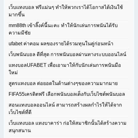
เว็บแทงบอล ฟรีแม่นๆ ทำให้พวกเราได้โอกาสได้เงินใช้
มากขึ้น
mm88th เข้าลิ๊งค์นี้นะคะ ทำให้นักเล่นการพนันได้รับ
ความมีชัย
ufabet ค่าคอม ผลของรายได้รวมทุนในคู่ก่อนหน้า
เว็บพนันบอล ดีที่สุด การพนันบอลผ่านทางระบบออนไลน์
แทงบอลUFABET เพื่อเอามาให้กับนักเล่นการพนันมือ
ใหม่
สูตรแทงบอล ต่อยอดในด้านต่างๆของความมากมาย
FIFA55เครดิตฟรี เลือกพนันบอลเต็งกับเว็บไซต์พนันบอล
สอนแทงบอลออนไลน์ สามารถสร้างผลกำไรให้ได้จาก
เว็บไซต์ที่ดี
เว็บแทงบอล แทงบาคาร่า ก่อให้สมาชิกนั้นได้สร้างความ
สนุกสนาน