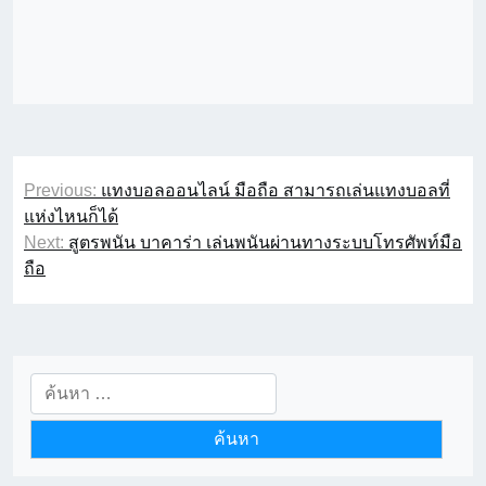
แนะแนว
Previous:
แทงบอลออนไลน์ มือถือ สามารถเล่นแทงบอลที่
เรื่อง
แห่งไหนก็ได้
Next:
สูตรพนัน บาคาร่า เล่นพนันผ่านทางระบบโทรศัพท์มือ
ถือ
ค้นหา
สำหรับ: