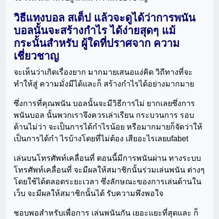
วิธีแทงบอล สเต็ป แล้วจะดูได้ว่าการพนัน
บอลนั้นจะสร้างกำไร ได้ง่ายสุดๆ แม้
กระนั้นสำหรับ ผู้ใดที่ปราศจาก ความ
เชี่ยวชาญ
จะเห็นว่าเกิดเรื่องยาก มากมายเสนอแง่คิด วิถีทางที่จะ
ทำให้สู่ ความมั่งมีได้และก็ สร้างกำไรได้อย่างมากมาย
ซึ่งการที่คุณพนัน บอลนั้นจะมีวิธีการไม่ ยากเลยซึ่งการ
พนันบอล นั้นพวกเราจึงควรเล่าเรียน กระบวนการ รอบ
ด้านไม่ว่า จะเป็นการได้กำไรน้อย หรือมากมายก็จัดว่าให้
เป็นการได้กำ ไรบ้างโดยที่ไม่ต้อง เสียอะไรเลยufabet
เล่นบนโทรศัพท์เคลื่อนที่ ตอนนี้มีการพนันผ่าน ทางระบบ
โทรศัพท์เคลื่อนที่ จะมีผลให้สมาชิกนั้นร่วมเล่นพนัน ต่างๆ
โดยใช้ได้ตลอดระยะเวลา ซึ่งลักษณะของการเล่นด้านใน
เว็บ จะมีผลให้สมาชิกนั้นได้ รับความพึงพอใจ
ชอบพอสำหรับเพื่อการ เล่นพนันกัน เยอะแยะที่สุดและ ก็