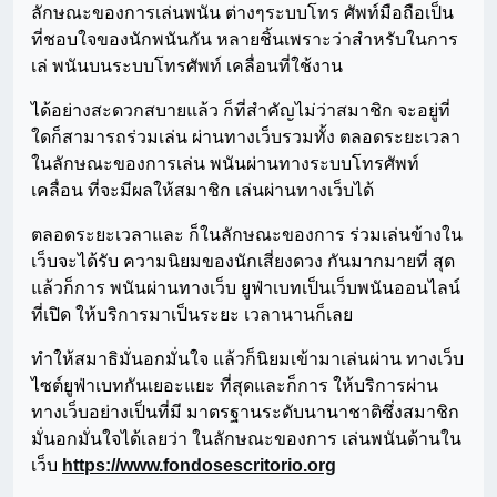
ลักษณะของการเล่นพนัน ต่างๆระบบโทร ศัพท์มือถือเป็น
ที่ชอบใจของนักพนันกัน หลายชิ้นเพราะว่าสำหรับในการ
เล่ พนันบนระบบโทรศัพท์ เคลื่อนที่ใช้งาน
ได้อย่างสะดวกสบายแล้ว ก็ที่สำคัญไม่ว่าสมาชิก จะอยู่ที่
ใดก็สามารถร่วมเล่น ผ่านทางเว็บรวมทั้ง ตลอดระยะเวลา
ในลักษณะของการเล่น พนันผ่านทางระบบโทรศัพท์
เคลื่อน ที่จะมีผลให้สมาชิก เล่นผ่านทางเว็บได้
ตลอดระยะเวลาและ ก็ในลักษณะของการ ร่วมเล่นข้างใน
เว็บจะได้รับ ความนิยมของนักเสี่ยงดวง กันมากมายที่ สุด
แล้วก็การ พนันผ่านทางเว็บ ยูฟ่าเบทเป็นเว็บพนันออนไลน์
ที่เปิด ให้บริการมาเป็นระยะ เวลานานก็เลย
ทำให้สมาธิมั่นอกมั่นใจ แล้วก็นิยมเข้ามาเล่นผ่าน ทางเว็บ
ไซต์ยูฟ่าเบทกันเยอะแยะ ที่สุดและก็การ ให้บริการผ่าน
ทางเว็บอย่างเป็นที่มี มาตรฐานระดับนานาชาติซึ่งสมาชิก
มั่นอกมั่นใจได้เลยว่า ในลักษณะของการ เล่นพนันด้านใน
เว็บ
https://www.fondosescritorio.org